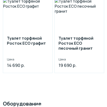
Туалет торфяной
Туалет торфяной
Росток ECO графит
Росток ECO
песочный гранит
Цена
Цена
14 690 р.
19 690 р.
Монтаж канализации
Оборудование
на участке
ЗА 1 ДЕНЬ