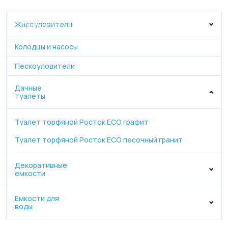
Официальный дилер, работаем по договору.
Жироуловители
Оплата после монтажа.
Колодцы и насосы
Пескоуловители
Дачные
туалеты
Туалет торфяной Росток ECO графит
Туалет торфяной Росток ECO песочный гранит
Декоративные
емкости
Емкости для
воды