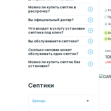
Можно ли купить септик в
К
рассрочку?
П
Вы официальный дилер?
З
Что входит в услугу установки
септика под ключ?
Б
Б
Вы обслуживаете септики?
Сколько человек может
Цен
обслуживать один септик?
10
Можно ли купить септик без
11
установки?
Септики
Бренды