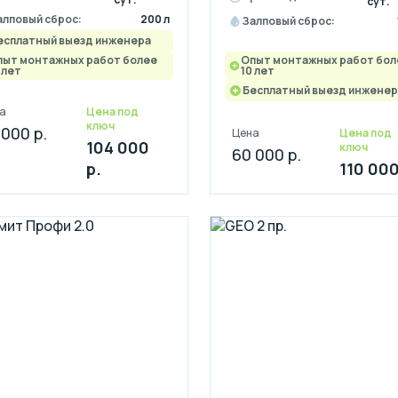
сут.
алповый сброс:
200 л
Залповый сброс:
есплатный выезд инженера
пыт монтажных работ более
Опыт монтажных работ бол
 лет
10 лет
Бесплатный выезд инженер
а
Цена под
ключ
 000 р.
Цена
Цена под
104 000
ключ
60 000 р.
р.
110 000