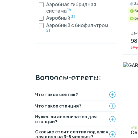
З
Аэробная гибридная
14
система
Б
33
Аэробный
Б
Аэробный с биофильтром
21
Цен
98
115
Монтаж
канализации
Рассрочка на 4
Вопросы-ответы:
на участке
ЗА 1 ДЕНЬ
месяца
БЕЗ переплаты
Официальный дилер,
Что такое септик?
работаем по договору.
Выгодные условия на
Оплата после монтажа.
монтаж канализации и
Что такое станция?
водопровода от надежной
компании.
Нужен ли ассенизатор для
станции?
В
Сколько стоит септик под ключ
Се
для дома на 3–5 человек?