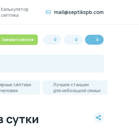
Калькулятор
mail@septikspb.com
септика
Заказать звонок
0
0
0
ярные септики
Лучшие станции
 человек
для небольшой семьи
в сутки