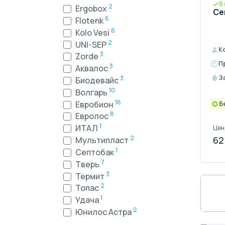
В
2
Ergobox
Се
6
Flotenk
8
Kolo Vesi
2
UNI-SEP
К
3
Zorde
П
3
Аквалос
З
3
Биодевайс
10
Волгарь
16
Евробион
Б
8
Евролос
1
ИТАЛ
Цен
2
62
Мультипласт
1
Септобак
7
Тверь
3
Термит
2
Топас
1
Удача
2
Юнилос Астра