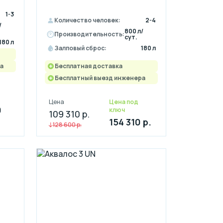
1-3
Количество человек:
2-4
/
800 л/
Производительность:
сут.
180 л
Залповый сброс:
180 л
а
Бесплатная доставка
Бесплатный выезд инженера
Цена
Цена под
0
ключ
109 310 р.
154 310 р.
128 600 р.