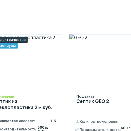
электричества
мендуем
 наличии
Под заказ
птик из
Септик GEO 2
еклопластика 2 м.куб.
оличество человек:
1-3
Количество человек:
600 л/
600 л
роизводительность:
Производительность:
сут.