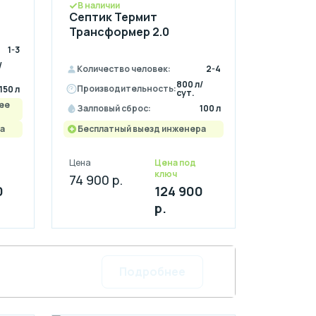
В наличии
Септик Термит
Трансформер 2.0
1-3
/
Количество человек:
2-4
800 л/
Производительность:
150 л
сут.
ее
Залповый сброс:
100 л
а
Бесплатный выезд инженера
Цена
Цена под
ключ
74 900 р.
0
124 900
р.
Подробнее
а 4 месяца
 на участок!