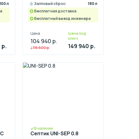
300 л
Залповый сброс:
180 л
а
Бесплатная доставка
Бесплатный выезд инженера
Цена
Цена под
ключ
104 940 р.
 р.
149 940 р.
116 600 р.
В наличии
-C
Септик UNI-SEP 0.8