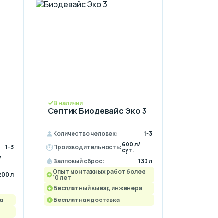
В наличии
Септик Биодевайс Эко 3
Количество человек:
1-3
600 л/
1-3
Производительность:
сут.
/
Залповый сброс:
130 л
Опыт монтажных работ более
200 л
10 лет
Бесплатный выезд инженера
а
Бесплатная доставка