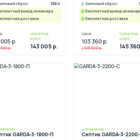
алповый сброс:
150 л
Залповый сброс:
есплатный выезд инженера
Бесплатный выезд инженер
есплатная доставка
Бесплатная доставка
а
Цена под
Цена
Цена под
ключ
ключ
 005 р.
103 360 р.
143 005 р.
145 360
 300 р.
108 800 р.
 наличии
В наличии
птик GARDA-3-1800-П
Септик GARDA-3-2200