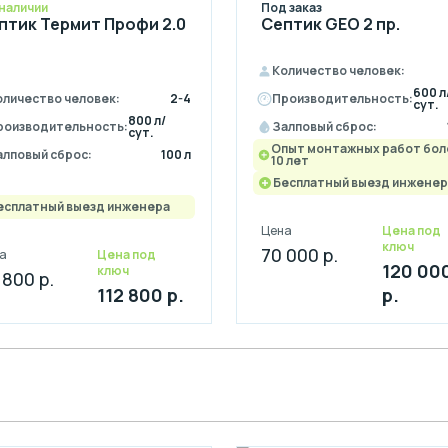
 наличии
Под заказ
птик Термит Профи 2.0
Септик GEO 2 пр.
Количество человек:
600 л
оличество человек:
2-4
Производительность:
сут.
800 л/
роизводительность:
Залповый сброс:
сут.
Опыт монтажных работ бол
алповый сброс:
100 л
10 лет
Бесплатный выезд инженер
есплатный выезд инженера
Цена
Цена под
ключ
70 000 р.
а
Цена под
120 00
ключ
 800 р.
112 800 р.
р.
Монтаж септика за 1 день
Выгодные условия на монтаж с рассрочкой н
и бесплатной доставкой оборудования к вам