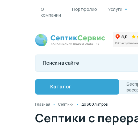
О
Портфолио
Услуги
компании
Бесп
Каталог
расс
Главная
Септики
до 800 литров
Септики с перера