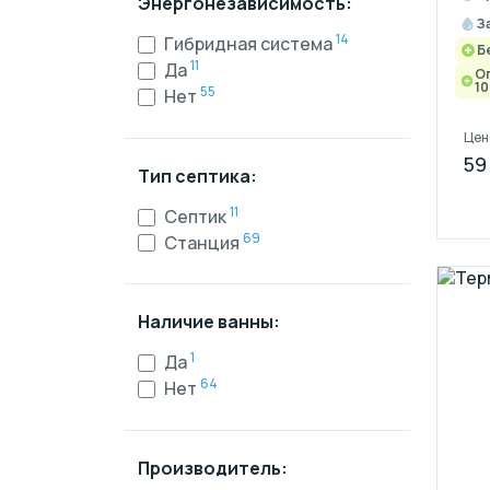
Энергонезависимость:
З
14
Гибридная система
Б
11
Да
О
10
55
Нет
Цен
59
Тип септика:
11
Септик
69
Станция
Наличие ванны:
1
Да
64
Нет
Производитель: