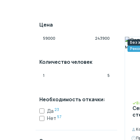
Цена
Без 
Реко
Количество человек
Необходимость откачки:
В
Се
23
Да
ст
57
Нет
К
П