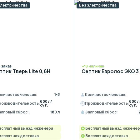
электричества
Без электричества
 заказ
В наличии
птик Тверь Lite 0,6Н
Септик Евролос ЭКО 3
оличество человек:
1-3
Количество человек:
600 л/
600 л
роизводительность:
Производительность:
сут.
сут.
алповый сброс:
180 л
Залповый сброс:
есплатный выезд инженера
Бесплатный выезд инженер
есплатная доставка
Бесплатная доставка