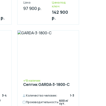
Цена
Цена под
ключ
97 900 р.
142 900
 р.
р.
В наличии
Септик GARDA-3-1800-C
3-4
Количество человек:
1-3
/
600 л/
Производительность:
сут.