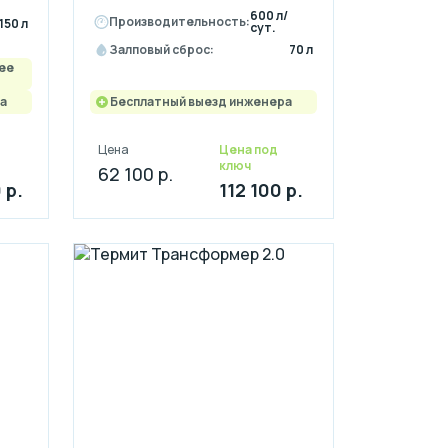
600 л/
Производительность:
150 л
сут.
Залповый сброс:
70 л
ее
а
Бесплатный выезд инженера
Цена
Цена под
ключ
62 100 р.
 р.
112 100 р.