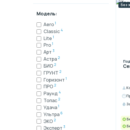
Без 
Модель:
1
Aero
4
Classic
1
Lite
1
Pro
3
Арт
2
Астра
Под
2
БИО
Се
2
ГРУНТ
1
Горизонт
2
ПРО
К
4
Раунд
П
2
Топас
З
1
Удача
6
Ультра
Б
2
ЭКО
Б
3
Эксперт