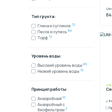
Цен
84
Тип грунта:
72
Глина и суглинок
80
Песок и супесь
72
Торф
Уровень воды:
69
Высокий уровень воды
75
Низкий уровень воды
В
Се
Принцип работы:
10
Анаэробный
К
Анаэробный с
П
2
биофильтром