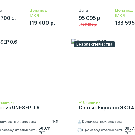
а
Цена под
Цена
Цена под
ключ
ключ
 700 р.
95 095 р.
119 400 р.
133 595
100 100 р.
Без электричества
 наличии
В наличии
птик UNI-SEP 0.6
Септик Евролос ЭКО 4
оличество человек:
1-3
Количество человек:
600 л/
800 л
роизводительность:
Производительность:
сут.
сут.