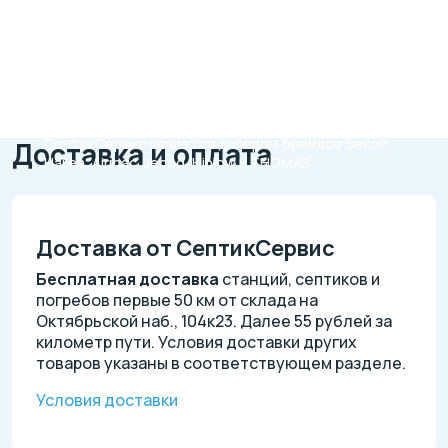
Официальный
сервисный центр
Оригинальные запчасти только в
по ремонту
каталоге
компрессоров
СептикСервис
СептикСервис является дилером брендов Secoh,
Доставка и оплата
Hailea, Airmac, Jecod, Hiblow и THOMAS
Доставка от СептикСервис
Бесплатная доставка
станций, септиков и
погребов первые 50 км от склада на
Октябрьской наб., 104к23. Далее 55 рублей за
километр пути. Условия доставки других
товаров указаны в соответствующем разделе.
Условия доставки