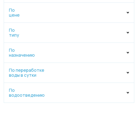
По
цене
По
типу
По
назначению
По переработке
воды в сутки
По
водоотведению