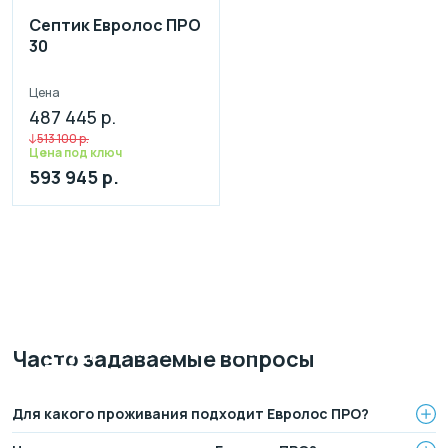
Септик Евролос ПРО
30
Цена
487 445 р.
513 100 р.
Цена под ключ
593 945 р.
Монтаж канализации
на участке
ЗА 1 ДЕНЬ
Рассрочка на 4 месяца
Часто задаваемые вопросы
БЕЗ переплаты
Официальный дилер, работаем по договору.
Оплата после монтажа.
Выгодные условия на монтаж канализации и
Для какого проживания подходит Евролос ПРО?
водопровода от надежной компании.