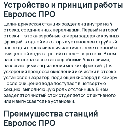
Устройство и принцип работы
Евролос ПРО
Цилиндрическая станция разделена внутри на 4
отсека, соединенных переливами. Первый и второй
отсеки — это анаэробные камеры задержки крупных
фракций, в одной из которых установлен струйный
насос для перекачивания частично осветленной и
очищенной воды в третий отсек — аэротенк. В нем
расположена кассета с аэробными бактериями,
разлагающими загрязнения мелких фракций. Для
ускорения процесса окисления и очистки в отсеке
установлен аэратор, подающий кислород в камеру.
После очищения вода поступает в четвертую
секцию, выполняющую роль отстойника. В нем
разделятся чистый сток отделяется от активного
ила и выпускается из установки.
Преимущества станций
Евролос ПРО