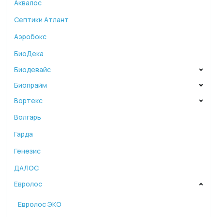
Аквалос
Септики Атлант
Аэробокс
БиоДека
Биодевайс
Биопрайм
Вортекс
Волгарь
Гарда
Генезис
ДАЛОС
Евролос
Евролос ЭКО