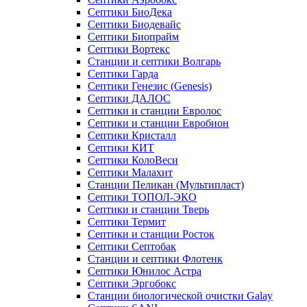
Септики БиоДека
Септики Биодевайс
Септики Биопрайм
Септики Вортекс
Станции и септики Волгарь
Септики Гарда
Септики Генезис (Genesis)
Септики ДАЛОС
Септики и станции Евролос
Септики и станции Евробион
Септики Кристалл
Септики КИТ
Септики КолоВеси
Септики Малахит
Станции Пеликан (Мультипласт)
Септики ТОПОЛ-ЭКО
Септики и станции Тверь
Септики Термит
Септики и станции Росток
Септики Септобак
Станции и септики Флотенк
Септики Юнилос Астра
Септики Эргобокс
Станции биологической очистки Galay