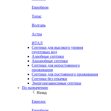
Евробион
Топас
Волгарь
Астра
ИТАЛ
Септики для высокого уровня
грунтовых вод
Аэробные септики
Анаэробные септики
Септики для непостоянного
проживания
Септики для постоянного проживания
Септики без откачки
Энергонезависимые септики
По назначению
Назад
Евролос
Евробион