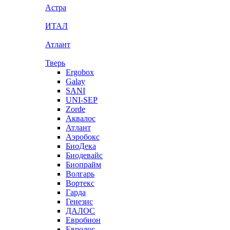
Астра
ИТАЛ
Атлант
Тверь
Ergobox
Galay
SANI
UNI-SEP
Zorde
Аквалос
Атлант
Аэробокс
БиоДека
Биодевайс
Биопрайм
Волгарь
Вортекс
Гарда
Генезис
ДАЛОС
Евробион
Евролос