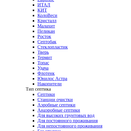
ИТАЛ
КИТ
КолоВеси
Кристалл
Малахит
Пеликан
Росток
Септобак
Стеклопластик
Тверь
Термит
Топас
Удача
Флотенк
Юнилос Астра
Накопители
Тип септика
Септики
Станции очистки
Аэробные септики
Анаэробные септики
Для высоких грунтовых вод
Для постоянного проживания
Для непостоянного проживания