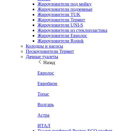
Жироуловители под мойку
Жироуловители подземные
Жироуловители TUK
Жироуловители Термит
Жироуловители UNI-S
Жироуловители из стеклопластика
Жироуловители Евролос
Жироуловители Rostok
Колодцы и насосы
Пескоуловители Термит
Дачные туалеты
Назад
Евролос
Евробион
Топас
Волгарь
Астра
ИТАЛ
Туалет торфяной Росток ECO графит