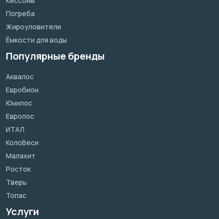
Кессоны
Погреба
Жироуловители
Ёмкости для воды
Популярные бренды
Аквалос
Евробион
Юнилос
Евролос
ИТАЛ
КолоВеси
Малахит
Росток
Тверь
Топас
Услуги