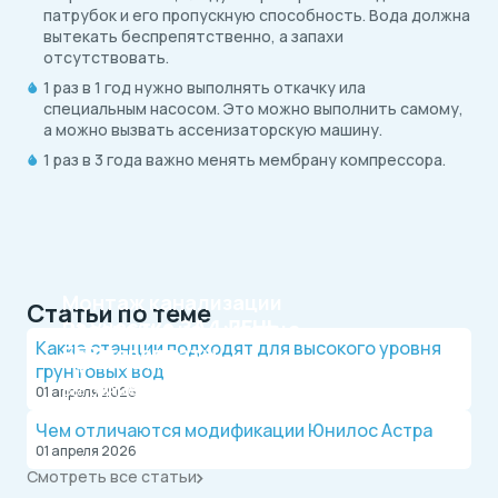
патрубок и его пропускную способность. Вода должна
вытекать беспрепятственно, а запахи
отсутствовать.
1 раз в 1 год нужно выполнять откачку ила
специальным насосом. Это можно выполнить самому,
а можно вызвать ассенизаторскую машину.
1 раз в 3 года важно менять мембрану компрессора.
Монтаж канализации
Статьи по теме
на участке
ЗА 1 ДЕНЬ
Рассрочка на 4 месяца
Какие станции подходят для высокого уровня
БЕЗ переплаты
Официальный дилер, работаем по договору.
грунтовых вод
Оплата после монтажа.
Выгодные условия на монтаж канализации и
01 апреля 2026
водопровода от надежной компании.
Чем отличаются модификации Юнилос Астра
01 апреля 2026
Смотреть все статьи