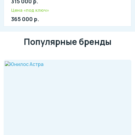
315 000 р.
литров в сутки: 3000
л: 1025
Цена «под ключ»
365 000 р.
Популярные бренды