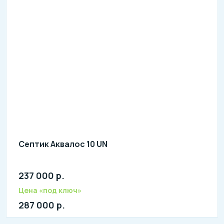
Септик Аквалос 10 UN
237 000 р.
Количество человек: 8-10
литров в сутки: 2000
Цена «под ключ»
л: 800
287 000 р.