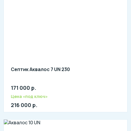
Септик Аквалос 7 UN 230
171 000 р.
Количество человек: 5-7
литров в сутки: 1200
Цена «под ключ»
л: 500
216 000 р.