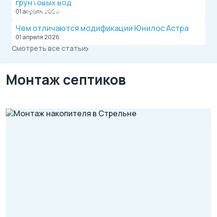
грунтовых вод
Оплата после монтажа.
Выгодные условия на монтаж канализации и
01 апреля 2026
водопровода от надежной компании.
Чем отличаются модификации Юнилос Астра
01 апреля 2026
Смотреть все статьи
Монтаж септиков