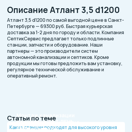
Описание Атлант 3,5 d1200
Атлант 3,5 d1200 по самой выгодной цене в Санкт-
Петербурге — 69300 руб. Быстрая курьерская
доставка за 1-2 дня по городу и области. Компания
СептикСервис предлагает только подлинные
станции, запчасти и оборудование. Наши
партнеры — это производители систем
автономной канализации и септиков. Кроме
продукции мы готовы предложить вам установку,
регулярное технической обслуживание и
оперативный ремонт.
Монтаж канализации
Статьи по теме
на участке
ЗА 1 ДЕНЬ
Рассрочка на 4 месяца
Какие станции подходят для высокого уровня
БЕЗ переплаты
Официальный дилер, работаем по договору.