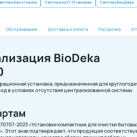
ептики без откачки
Септики на 11-15 человек
Септики БиоДека
Обслуживание
Доставка и оплата
Рассрочка
От
лизация BioDeka
0
эрационная установка, предназначенная для круглогод
вод в условиях отсутствия централизованной системы
артам
 70707-2023 «Установки компактные для очистки бытовы
». Этот знак подтверждает, что продукция соответству