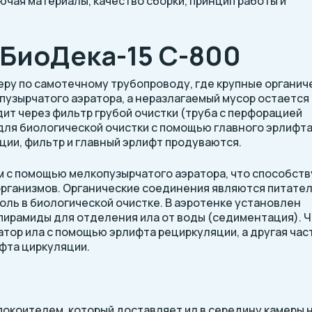
чая материалы, качество сборки, принцип работы и
БиоДека-15 C-800
ру по самотечному трубопроводу, где крупные органич
узырчатого аэратора, а неразлагаемый мусор остается
ит через фильтр грубой очистки (труба с перфорацией
 для биологической очистки с помощью главного эрлифта
ии, фильтр и главный эрлифт продуваются.
 с помощью мелкопузырчатого аэратора, что способств
организмов. Органические соединения являются питате
роль в биологической очистке. В аэротенке установлен
пирамиды для отделения ила от воды (седиментация). 
атор ила с помощью эрлифта рециркуляции, а другая час
фта циркуляции.
окоителем, который доставляет ил в середину камеры 