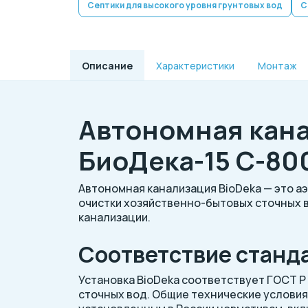
Септики для высокого уровня грунтовых вод
С
Описание
Характеристики
Монтаж
Автономная кана
БиоДека-15 C-80
Автономная канализация BioDeka — это а
очистки хозяйственно-бытовых сточных 
канализации.
Соответствие станд
Установка BioDeka соответствует ГОСТ Р
сточных вод. Общие технические условия