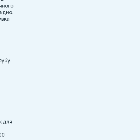
ичного
а дно.
увка
рубу.
к для
00