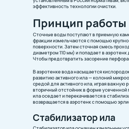
установленным в России нормативам, вклю
эффективность технологии очистки.
Принцип работы 
Сточные воды поступают в приемную каме
фракции измельчаются с помощью крупноп
поверхности. Затем сточная смесь проход
диаметром 110 мм) и попадает в аэротенк
Чтобы предотвратить засорение перфорац
В аэротенке вода насыщается кислородом
развитию активного ила — колоний микро
средой для активного ила, играя важную 
вторичный отстойник в форме усеченной 
ила оседает и перекачивается в стабилиз
возвращается в аэротенк с помощью эрли
Стабилизатор ила
Стабилизатор ила оснащен канальным усп