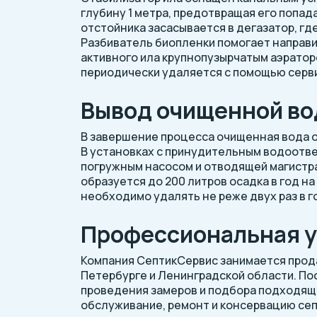
глубину 1 метра, предотвращая его попад
отстойника засасывается в дегазатор, гд
Разбиватель биопленки помогает направит
активного ила крупнопузырчатым аэратор
периодически удаляется с помощью серви
Вывод очищенной в
В завершение процесса очищенная вода о
В установках с принудительным водоотв
погружным насосом и отводящей магистра
образуется до 200 литров осадка в год н
необходимо удалять не реже двух раз в г
Профессиональная у
Компания СептикСервис занимается прода
Петербурге и Ленинградской области. Пос
проведения замеров и подбора подходящ
обслуживание, ремонт и консервацию септ