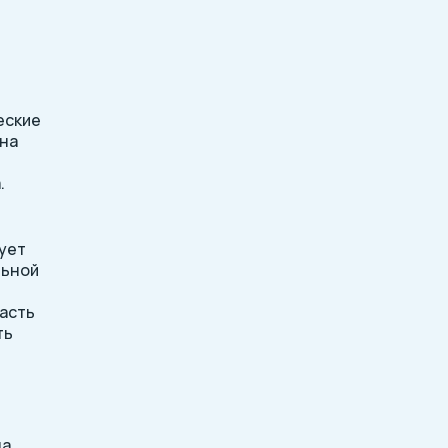
еские
 на
.
ует
льной
Часть
ть
на