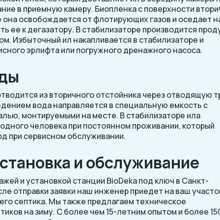
ание в приемную камеру. Биопленка с поверхности втор
е она освобождается от флотирующих газов и оседает н
ь ее к дегазатору. В стабилизаторе производится прод
ом. Избыточный ил накапливается в стабилизаторе и
сного эрлифта или погружного дренажного насоса.
оды
тводится из вторичного отстойника через отводящую т
едением вода направляется в специальную емкость с
лью, монтируемыми на месте. В стабилизаторе ила
а одного человека при постоянном проживании, который
од при сервисном обслуживании.
становка и обслуживание
жей и установкой станции BioDeka под ключ в Санкт-
ле отправки заявки наш инженер приедет на ваш участо
его септика. Мы также предлагаем техническое
иков на зиму. С более чем 15-летним опытом и более 15