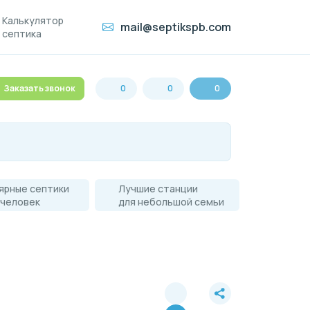
Калькулятор
mail@septikspb.com
септика
Заказать звонок
0
0
0
ярные септики
Лучшие станции
 человек
для небольшой семьи