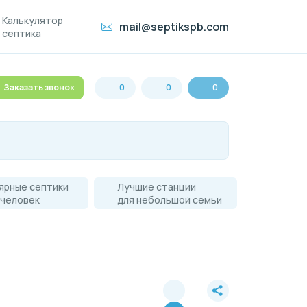
Калькулятор
mail@septikspb.com
септика
Заказать звонок
0
0
0
ярные септики
Лучшие станции
 человек
для небольшой семьи