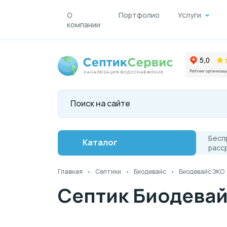
О
Портфолио
Услуги
компании
Бесп
Каталог
расс
Главная
Септики
Биодевайс
Биодевайс ЭКО
Септик Биодевай