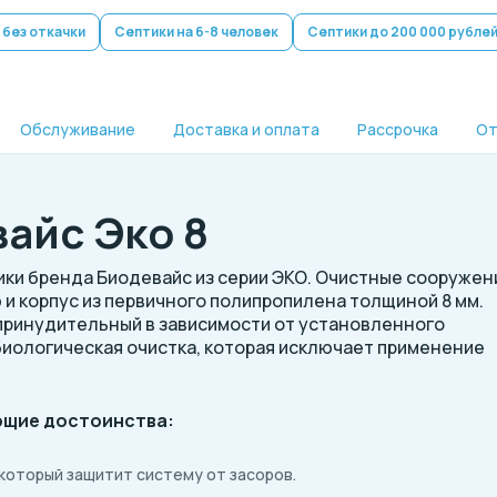
 без откачки
Септики на 6-8 человек
Септики до 200 000 рубле
Обслуживание
Доставка и оплата
Рассрочка
От
айс Эко 8
ки бренда Биодевайс из серии ЭКО. Очистные сооружен
и корпус из первичного полипропилена толщиной 8 мм.
принудительный в зависимости от установленного
биологическая очистка, которая исключает применение
ющие достоинства:
который защитит систему от засоров.