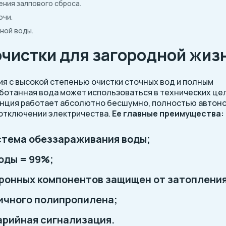
ния залпового сброса.
ючи.
ной воды.
очистки для загородной жиз
ия с высокой степенью очистки сточных вод и полным
ботанная вода может использоваться в технических це
анция работает абсолютно бесшумно, полностью автон
 отключении электричества.
Ее главные преимущества:
стема обеззараживания воды;
оды = 99%;
ронных компонентов защищен от затопления
вичного полипропилена;
арийная сигнализация.