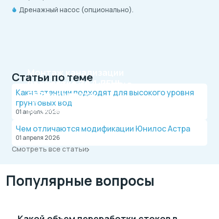
Дренажный насос (опционально).
Монтаж канализации
Статьи по теме
на участке
ЗА 1 ДЕНЬ
Рассрочка на 4 месяца
Какие станции подходят для высокого уровня
БЕЗ переплаты
Официальный дилер, работаем по договору.
грунтовых вод
Оплата после монтажа.
Выгодные условия на монтаж канализации и
01 апреля 2026
водопровода от надежной компании.
Чем отличаются модификации Юнилос Астра
01 апреля 2026
Смотреть все статьи
Популярные вопросы
Какой объем переработки стоков в