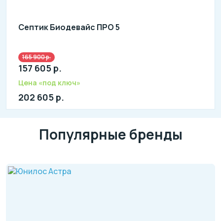
Септик Биодевайс ПРО 5
165 900 р.
Количество человек: 4-6
157 605 р.
литров в сутки: 1200
л: 450
Цена «под ключ»
202 605 р.
Популярные бренды