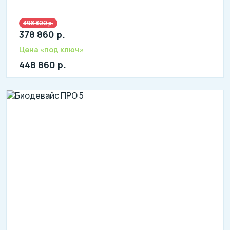
398 800 р.
литров в сутки: 4600
378 860 р.
л: 1400
Цена «под ключ»
448 860 р.