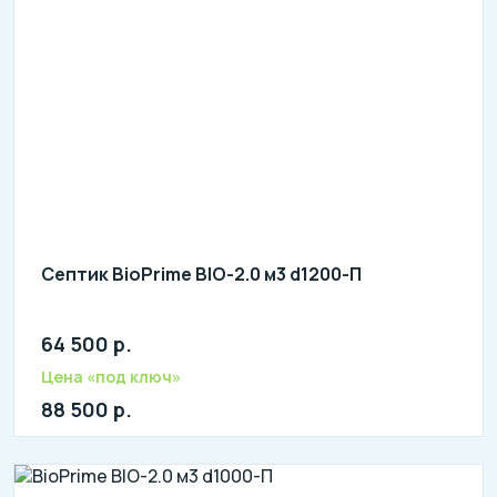
Септик BioPrime BIO-2.0 м3 d1200-П
64 500 р.
Количество человек: 2-4
литров в сутки: 700
Цена «под ключ»
л: 200
88 500 р.