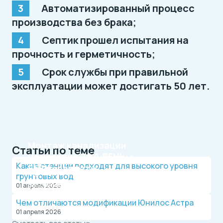
Автоматизированный процесс
производства без брака;
Септик прошел испытания на
прочность и герметичность;
Срок службы при правильной
эксплуатации может достигать 50 лет.
Монтаж канализации
Статьи по теме
на участке
ЗА 1 ДЕНЬ
Рассрочка на 4 месяца
Какие станции подходят для высокого уровня
БЕЗ переплаты
Официальный дилер, работаем по договору.
грунтовых вод
Оплата после монтажа.
Выгодные условия на монтаж канализации и
01 апреля 2026
водопровода от надежной компании.
Чем отличаются модификации Юнилос Астра
01 апреля 2026