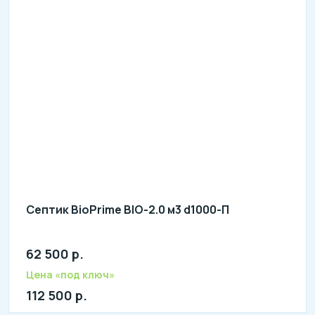
Септик BioPrime BIO-2.0 м3 d1000-П
62 500 р.
Количество человек: 2-4
литров в сутки: 700
Цена «под ключ»
л: 200
112 500 р.