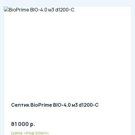
Септик BioPrime BIO-4.0 м3 d1200-C
81 000 р.
Количество человек: 5-7
литров в сутки: 1500
Цена «под ключ»