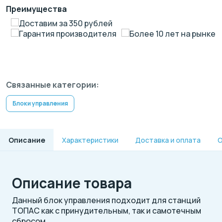
Преимущества
Доставим за 350 рублей
Гарантия производителя
Более 10 лет на рынке
Связанные категории:
Блоки управления
Описание
Характеристики
Доставка и оплата
О
Описание товара
Данный блок управления подходит для станций
ТОПАС как с принудительным, так и самотечным
сбросом.