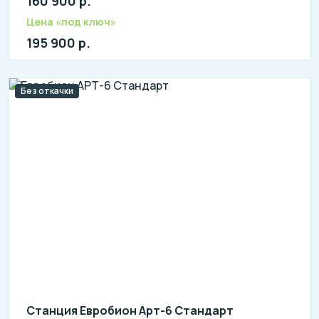
160 900 р.
Количество человек: 3-5
литров в сутки: 1000
Цена «под ключ»
л: 320
195 900 р.
Без откачки
Станция Евробион Арт-6 Стандарт