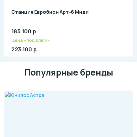
Станция Евробион Арт-6 Миди
185 100 р.
Количество человек: 4-6
литров в сутки: 1200
Цена «под ключ»
л: 400
223 100 р.
Популярные бренды