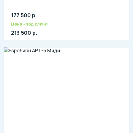
177 500 р.
Количество человек: 4-6
литров в сутки: 1200
Цена «под ключ»
л: 400
213 500 р.