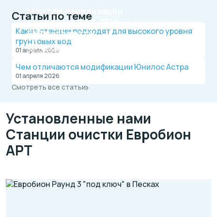
Монтаж канализации
Статьи по теме
на участке
ЗА 1 ДЕНЬ
Рассрочка на 4 месяца
Какие станции подходят для высокого уровня
БЕЗ переплаты
Официальный дилер, работаем по договору.
грунтовых вод
Оплата после монтажа.
Выгодные условия на монтаж канализации и
01 апреля 2026
водопровода от надежной компании.
Чем отличаются модификации Юнилос Астра
01 апреля 2026
Смотреть все статьи
Установленные нами
Станции очистки Евробион
АРТ