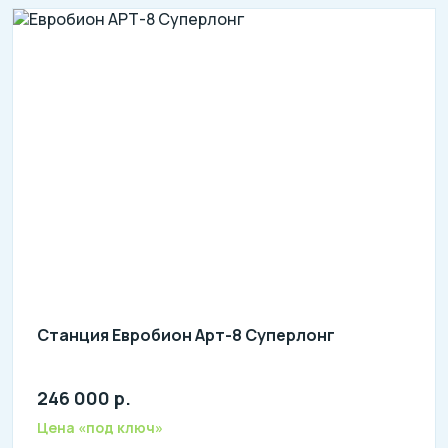
Станция Евробион Арт-8 Суперлонг
246 000 р.
Количество человек: 6-8
литров в сутки: 1600
Цена «под ключ»
л: 630