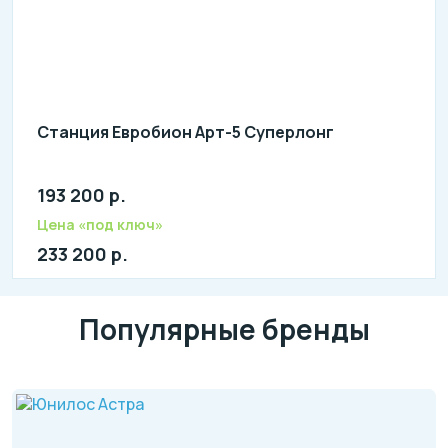
Станция Евробион Арт-5 Суперлонг
193 200 р.
Количество человек: 3-5
литров в сутки: 1000
Цена «под ключ»
л: 320
233 200 р.
Популярные бренды