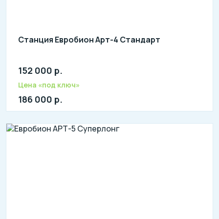
Станция Евробион Арт-4 Стандарт
152 000 р.
Количество человек: 2-4
литров в сутки: 800
Цена «под ключ»
л: 290
186 000 р.