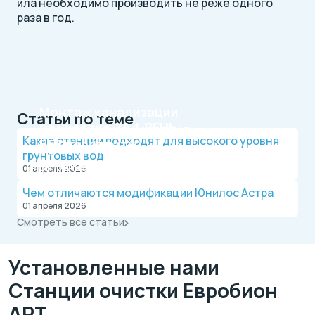
ила необходимо производить не реже одного
раза в год.
Монтаж канализации
Статьи по теме
на участке
ЗА 1 ДЕНЬ
Рассрочка на 4 месяца
Какие станции подходят для высокого уровня
БЕЗ переплаты
Официальный дилер, работаем по договору.
грунтовых вод
Оплата после монтажа.
Выгодные условия на монтаж канализации и
01 апреля 2026
водопровода от надежной компании.
Чем отличаются модификации Юнилос Астра
01 апреля 2026
Смотреть все статьи
Установленные нами
Станции очистки Евробион
АРТ