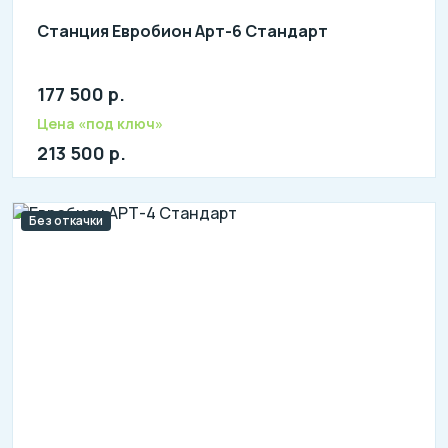
Станция Евробион Арт-6 Стандарт
177 500 р.
Количество человек: 4-6
литров в сутки: 1200
Цена «под ключ»
л: 400
213 500 р.
Без откачки