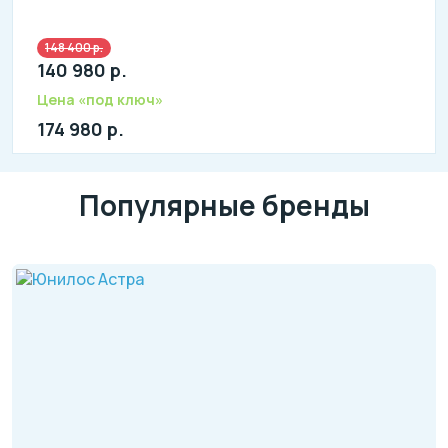
148 400 р.
Количество человек: 3-4
140 980 р.
литров в сутки: 800
л: 180
Цена «под ключ»
174 980 р.
Популярные бренды