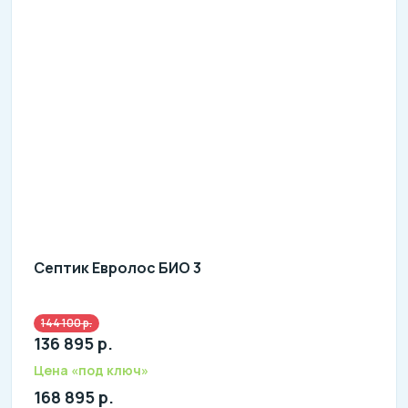
Септик Евролос БИО 3
144 100 р.
Количество человек: 1-3
136 895 р.
литров в сутки: 600
л: 150
Цена «под ключ»
168 895 р.