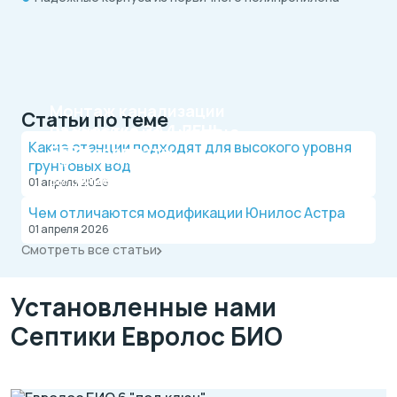
Монтаж канализации
Статьи по теме
на участке
ЗА 1 ДЕНЬ
Рассрочка на 4 месяца
Какие станции подходят для высокого уровня
БЕЗ переплаты
Официальный дилер, работаем по договору.
грунтовых вод
Оплата после монтажа.
Выгодные условия на монтаж канализации и
01 апреля 2026
водопровода от надежной компании.
Чем отличаются модификации Юнилос Астра
01 апреля 2026
Смотреть все статьи
Установленные нами
Септики Евролос БИО