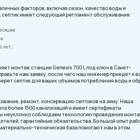
азличных факторов, включая сезон, качество воды и
, септик имеет следующий регламент обслуживания:
есяцев;
а;
5 лет;
.
ет монтаж станции Genesis 700 L под ключ в Санкт-
равьте нам заявку, после чего наш инженер приедет к в
берет септик для ваших объемов потребления воды и об
вание, ремонт, консервацию септиков на зиму. Наша
ила более 1500 канализаций и имеет сертификаты
Мы неуклонно соблюдаем технологию проведения монт
ителей, гарантийные обязательства. Большой опыт раб
атериально-техническая база помогают нам в этом.