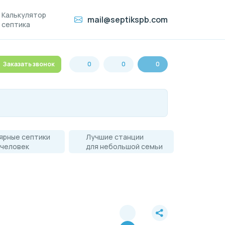
Калькулятор
mail@septikspb.com
септика
Заказать звонок
0
0
0
ярные септики
Лучшие станции
 человек
для небольшой семьи