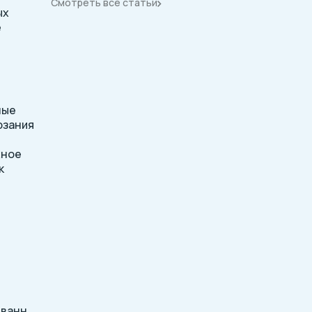
Смотреть все статьи
ых
е
ные
рзания
жное
к
 ванн