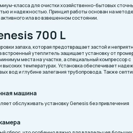
емиум-класса для очистки хозяйственно-бытовых сточн
тью и надежностью. Принцип работы основан на метод
 активного ила во взвешенном состоянии.
nesis 700 L
ировки запаха, которая предотвращает застой и неприят
а встроенный утеплитель защищает установку от проме
минимум места на участке, а специальный компрессор с
и высоких температурах. Установка обеспечивает наде
ых вод и глубине залегания трубопровода. Также септи
нная машина
ляет обслуживать установку Genesis без привлечения
 камера
ый сброс, что особенно важно для владельцев больших