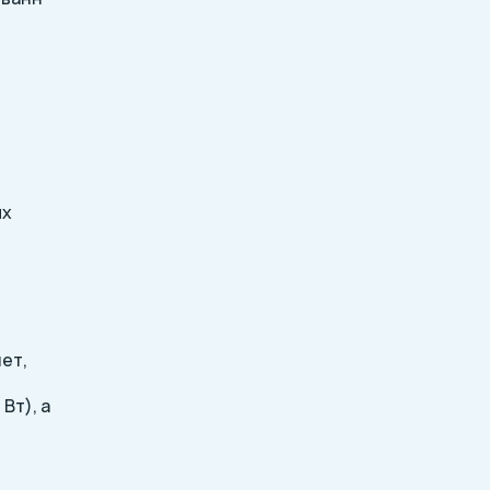
их
ет,
Вт), а