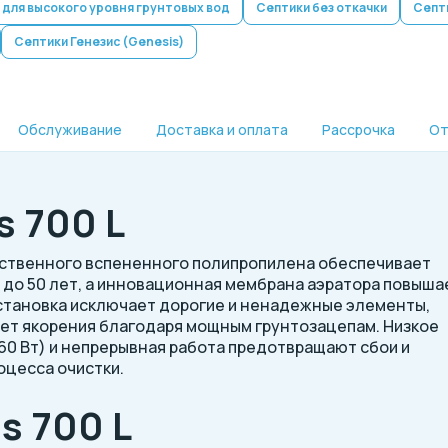
 для высокого уровня грунтовых вод
Септики без откачки
Септи
Септики Генезис (Genesis)
Обслуживание
Доставка и оплата
Рассрочка
От
 700 L
чественного вспененного полипропилена обеспечивает
ь до 50 лет, а инновационная мембрана аэратора повыша
становка исключает дорогие и ненадежные элементы,
ует якорения благодаря мощным грунтозацепам. Низкое
60 Вт) и непрерывная работа предотвращают сбои и
оцесса очистки.
s 700 L