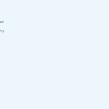
ых
рту