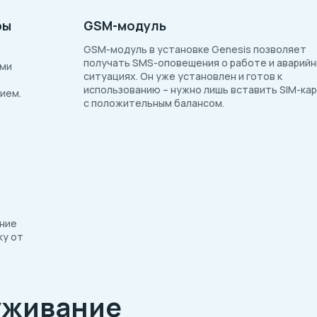
ры
GSM-модуль
GSM-модуль в установке Genesis позволяет
получать SMS-оповещения о работе и аварийн
ами
ситуациях. Он уже установлен и готов к
использованию – нужно лишь вставить SIM-ка
ием.
с положительным балансом.
ение
ку от
уживание