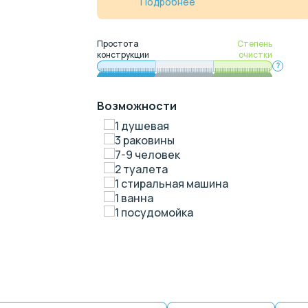
Подробнее
Простота
Степень
конструкции
очистки
?
Возможности
1 душевая
3 раковины
7-9 человек
2 туалета
1 стиральная машина
1 ванна
1 посудомойка