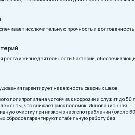
а
еспечивает исключительную прочность и долговечность
ктерий
ля роста и жизнедеятельности бактерий, обеспечивающ
дования гарантирует надежность сварных швов.
го полипропилена устойчив к коррозии и служит до 50 л
лементы, что снижает риск поломок. Инновационная
вную очистку при низком энергопотреблении (около 60 
ых сбросов гарантируют стабильную работу без