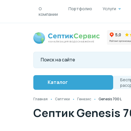
О
Портфолио
Услуги
компании
Бесп
Каталог
расс
Главная
Септики
Генезис
Genesis 700 L
Септик Genesis 7