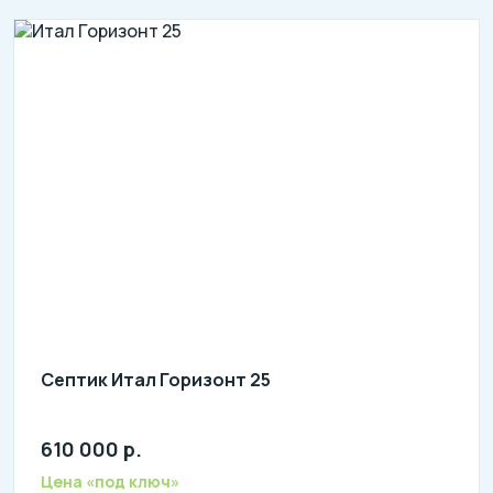
Септик Итал Горизонт 25
610 000 р.
литров в сутки: 4500
л: 1500
Цена «под ключ»