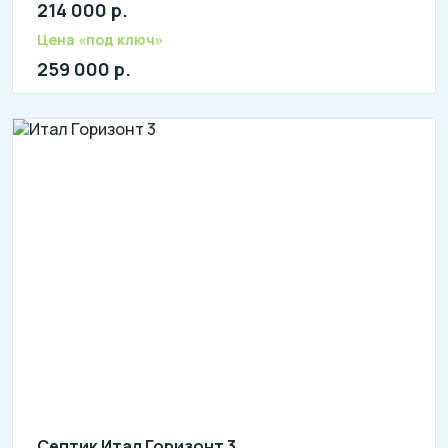
214 000 р.
Количество человек: 4-6
литров в сутки: 1600
Цена «под ключ»
л: 500
259 000 р.
Септик Итал Горизонт 3