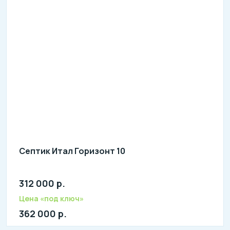
Септик Итал Горизонт 10
312 000 р.
Количество человек: 6-10
литров в сутки: 2200
Цена «под ключ»
л: 800
362 000 р.