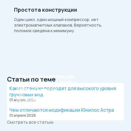
Простота конструкции
Один цикл, один мощный компрессор, нет
электромагнитных клапанов. Вероятность
поломок сведена к минимуму.
Монтаж канализации
Статьи по теме
на участке
ЗА 1 ДЕНЬ
Рассрочка на 4 месяца
Какие станции подходят для высокого уровня
БЕЗ переплаты
Официальный дилер, работаем по договору.
грунтовых вод
Оплата после монтажа.
Выгодные условия на монтаж канализации и
01 апреля 2026
водопровода от надежной компании.
Чем отличаются модификации Юнилос Астра
01 апреля 2026
Смотреть все статьи