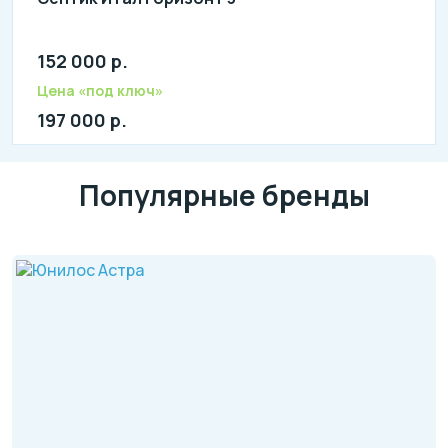
152 000 р.
Количество человек: 1-3
литров в сутки: 800
Цена «под ключ»
л: 250
197 000 р.
Популярные бренды