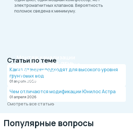
электромагнитных клапанов. Вероятность
поломок сведена к минимуму.
Монтаж канализации
Статьи по теме
на участке
ЗА 1 ДЕНЬ
Рассрочка на 4 месяца
Какие станции подходят для высокого уровня
БЕЗ переплаты
Официальный дилер, работаем по договору.
грунтовых вод
Оплата после монтажа.
Выгодные условия на монтаж канализации и
01 апреля 2026
водопровода от надежной компании.
Чем отличаются модификации Юнилос Астра
01 апреля 2026
Смотреть все статьи
Популярные вопросы