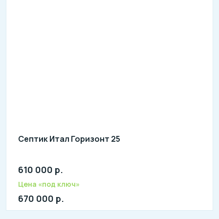
Септик Итал Горизонт 25
610 000 р.
литров в сутки: 4500
л: 1500
Цена «под ключ»
670 000 р.