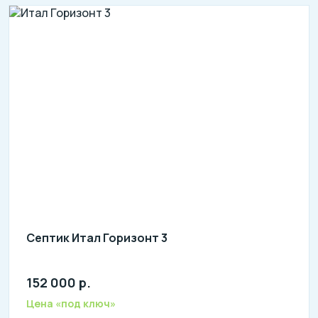
Септик Итал Горизонт 3
152 000 р.
Количество человек: 1-3
литров в сутки: 800
Цена «под ключ»
л: 250