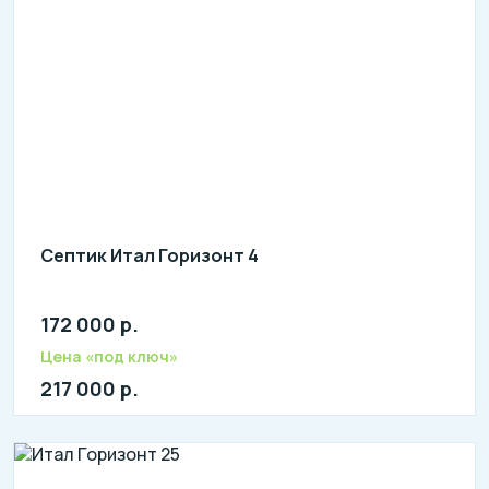
Септик Итал Горизонт 4
172 000 р.
Количество человек: 2-4
литров в сутки: 1100
Цена «под ключ»
л: 350
217 000 р.