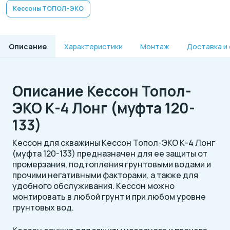
Кессоны ТОПОЛ-ЭКО
Описание
Характеристики
Монтаж
Доставка и
Описание Кессон Топол-
ЭКО К-4 Лонг (муфта 120-
133)
Кессон для скважины Кессон Топол-ЭКО К-4 Лонг
(муфта 120-133) предназначен для ее защиты от
промерзания, подтопления грунтовыми водами и
прочими негативными факторами, а также для
удобного обслуживания. Кессон можно
монтировать в любой грунт и при любом уровне
грунтовых вод.