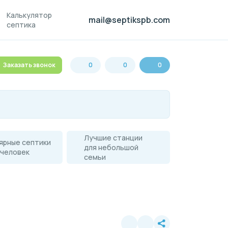
Калькулятор
mail@septikspb.com
септика
Заказать звонок
0
0
0
Лучшие станции
ярные септики
для небольшой
 человек
семьи