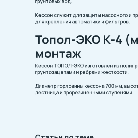
грунтовых вод.
Кессон служит для защиты насосного и п
для крепления автоматики и фильтров.
Топол-ЭКО К-4 (м
монтаж
Кессон ТОПОЛ-ЭКО изготовлен из полипро
грунтозацепами и ребрами жесткости.
Диаметр горловины кессона 700 мм, высот
лестница и прорезиненными ступенями.
Статьи по теме