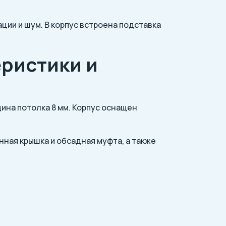
ции и шум. В корпус встроена подставка
еристики и
ина потолка 8 мм. Корпус оснащен
нная крышка и обсадная муфта, а также