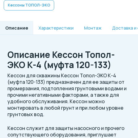
Кессоны ТОПОЛ-ЭКО
Описание
Характеристики
Монтаж
Доставка и
Описание Кессон Топол-
ЭКО К-4 (муфта 120-133)
Кессон для скважины Кессон Топол-ЭКО К-4
(муфта 120-133) предназначен для ее защиты от
промерзания, подтопления грунтовыми водами и
прочими негативными факторами, а также для
удобного обслуживания. Кессон можно
монтировать в любой грунт и при любом уровне
грунтовых вод.
Кессон служит для защиты насосного и прочего
сопутствующего оборудования, приглушает