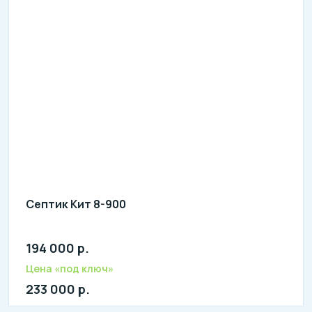
Септик Кит 8-900
194 000 р.
Количество человек: 6-8
литров в сутки: 1600
Цена «под ключ»
л: 395
233 000 р.