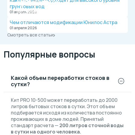
Какие станции подходят для высокого уровня
БЕЗ переплаты
Официальный дилер, работаем по договору.
грунтовых вод
Оплата после монтажа.
Выгодные условия на монтаж канализации и
01 апреля 2026
водопровода от надежной компании.
Чем отличаются модификации Юнилос Астра
01 апреля 2026
Смотреть все статьи
Популярные вопросы
Какой объем переработки стоков в
сутки?
Кит PRO 10-500 может переработать до 2000
литров бытовых стоков в сутки. Этот объем
подбирается исходя из количества постоянно
проживающих в доме людей. Принятый
стандарт расчета —
200 литров сточной воды
в сутки на одного человека.