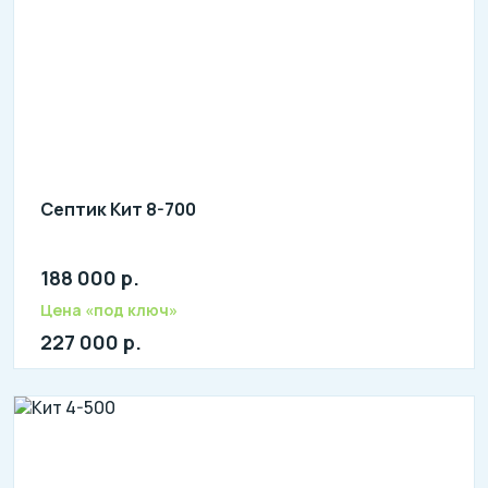
Септик Кит 8-700
188 000 р.
Количество человек: 6-8
литров в сутки: 1600
Цена «под ключ»
л: 395
227 000 р.