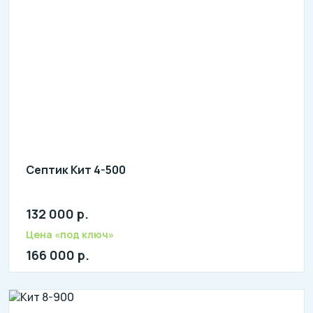
Септик Кит 4-500
132 000 р.
Количество человек: 2-4
литров в сутки: 800
Цена «под ключ»
л: 230
166 000 р.