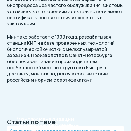
биопроцесса без частого обслуживания. Системы
устойчивы к отключениям электричества и имеют
сертификаты соответствия и экспертные
заключения.
Минтеко работает с 1999 года, разрабатывая
станции КИТ на базе проверенных технологий
биологической очистки с мелкопузырчатой
аэрацией. Производство в Санкт-Петербурге
обеспечивает знание производителем
особенностей местных грунтов и быструю
доставку, монтаж под ключ и соответствие
российским нормам с сертификатами.
Монтаж канализации
Статьи по теме
на участке
ЗА 1 ДЕНЬ
Рассрочка на 4 месяца