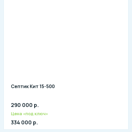
Септик Кит 15-500
290 000 р.
Количество человек: 13-15
литров в сутки: 3000
Цена «под ключ»
л: 650
334 000 р.