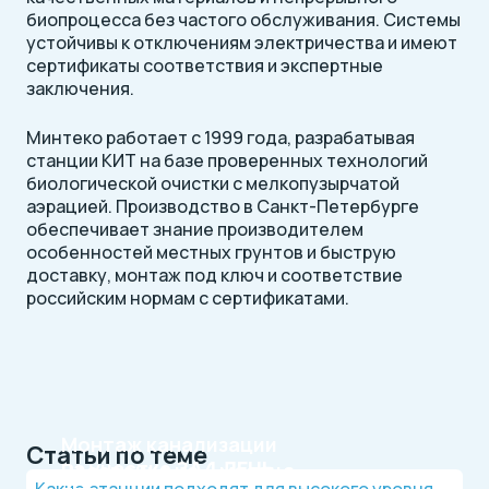
биопроцесса без частого обслуживания. Системы
устойчивы к отключениям электричества и имеют
сертификаты соответствия и экспертные
заключения.
Минтеко работает с 1999 года, разрабатывая
станции КИТ на базе проверенных технологий
биологической очистки с мелкопузырчатой
аэрацией. Производство в Санкт-Петербурге
обеспечивает знание производителем
особенностей местных грунтов и быструю
доставку, монтаж под ключ и соответствие
российским нормам с сертификатами.
Монтаж канализации
Статьи по теме
на участке
ЗА 1 ДЕНЬ
Рассрочка на 4 месяца