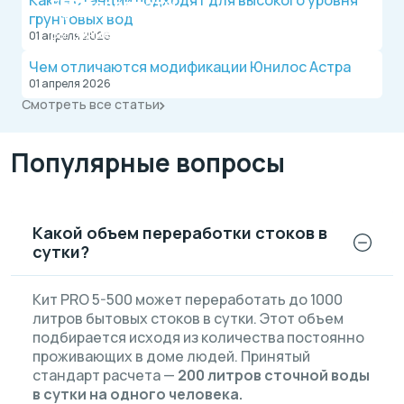
Какие станции подходят для высокого уровня
БЕЗ переплаты
Официальный дилер, работаем по договору.
грунтовых вод
Оплата после монтажа.
Выгодные условия на монтаж канализации и
01 апреля 2026
водопровода от надежной компании.
Чем отличаются модификации Юнилос Астра
01 апреля 2026
Смотреть все статьи
Популярные вопросы
Какой объем переработки стоков в
сутки?
Кит PRO 5-500 может переработать до 1000
литров бытовых стоков в сутки. Этот объем
подбирается исходя из количества постоянно
проживающих в доме людей. Принятый
стандарт расчета —
200 литров сточной воды
в сутки на одного человека.