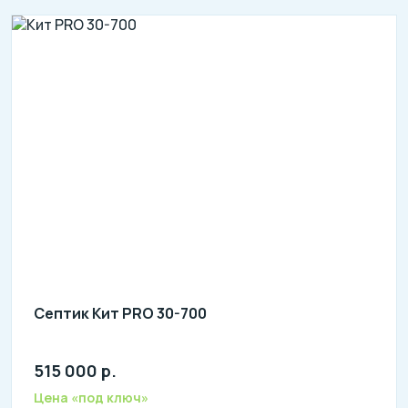
Септик Кит PRO 30-700
515 000 р.
литров в сутки: 6000
л: 1000
Цена «под ключ»