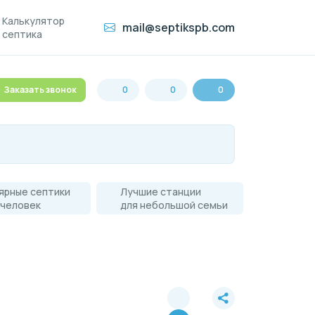
Калькулятор
mail@septikspb.com
септика
Заказать звонок
0
0
0
ярные септики
Лучшие станции
 человек
для небольшой семьи