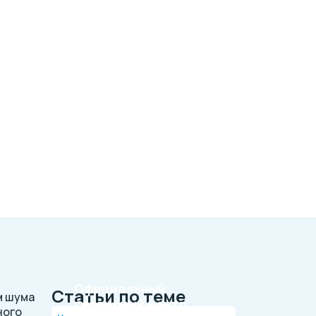
Официальный
Статьи по теме
м шума
сервисный центр
Оригинальные
ного