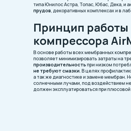
типа Юнилос Астра, Топас, Юбас, Дека, и 
прудов
, декоративных комплексах и в ла
Принцип работы 
компрессора Air
В основе работы всех мембранных компре
позволяет минимизировать затраты на тр
производительность
при низком потреб
не требуют смазки
. В целях профилакти
а так же диагностике и замене мембран. 
солнечными лучами, под воздействием не
должен эксплуатироваться при плюсовой