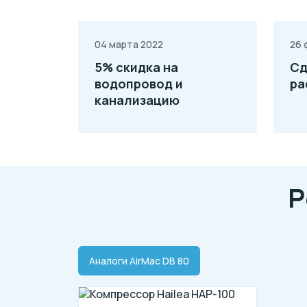
04 марта 2022
26 
5% скидка на
Сд
водопровод и
ра
канализацию
Р
Аналоги AirMac DB 80