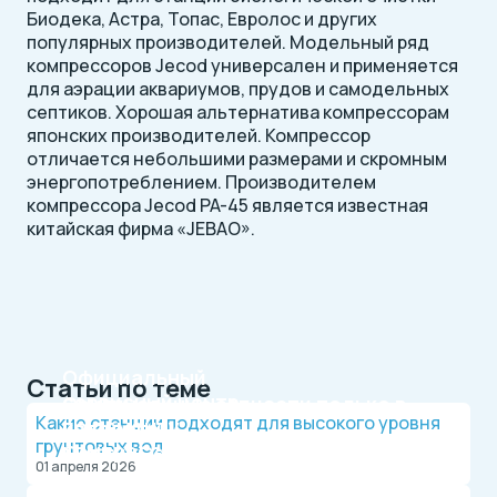
Биодека, Астра, Топас, Евролос и других
популярных производителей. Модельный ряд
компрессоров Jecod универсален и применяется
для аэрации аквариумов, прудов и самодельных
септиков. Хорошая альтернатива компрессорам
японских производителей. Компрессор
отличается небольшими размерами и скромным
энергопотреблением. Производителем
компрессора Jecod PA-45 является известная
китайская фирма «JEBAO».
Официальный
Статьи по теме
сервисный центр
Оригинальные запчасти только в
Какие станции подходят для высокого уровня
по ремонту
каталоге
грунтовых вод
компрессоров
СептикСервис
01 апреля 2026
СептикСервис является дилером брендов