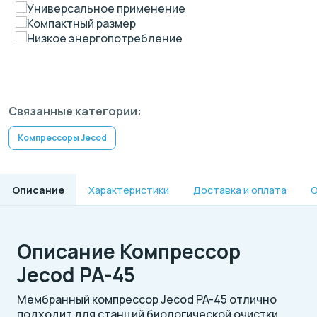
Универсальное применение
Компактный размер
Низкое энергопотребление
Связанные категории:
Компрессоры Jecod
Описание
Характеристики
Доставка и оплата
О
Описание Компрессор
Jecod PA-45
Мембранный компрессор Jecod PA-45 отлично
подходит для станций биологической очистки