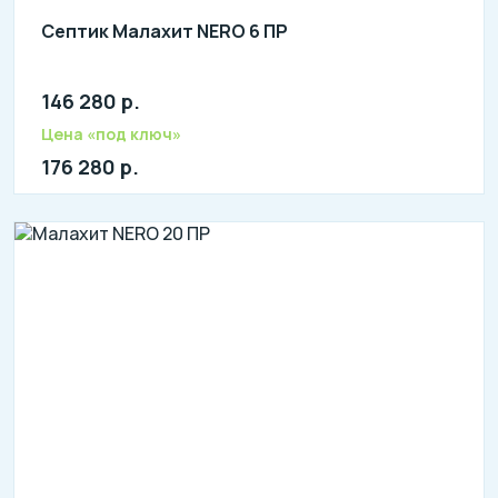
Септик Малахит NERO 6 ПР
146 280 р.
Количество человек: 4-6
литров в сутки: 1200
Цена «под ключ»
л: 260
176 280 р.