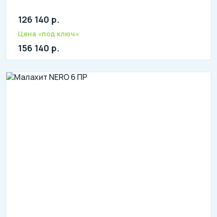
126 140 р.
Количество человек: 2-4
литров в сутки: 850
Цена «под ключ»
л: 180
156 140 р.