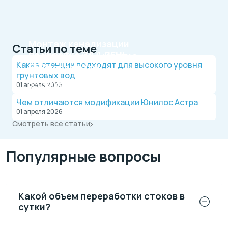
Монтаж канализации
Статьи по теме
на участке
ЗА 1 ДЕНЬ
Рассрочка на 4 месяца
Какие станции подходят для высокого уровня
БЕЗ переплаты
Официальный дилер, работаем по договору.
грунтовых вод
Оплата после монтажа.
Выгодные условия на монтаж канализации и
01 апреля 2026
водопровода от надежной компании.
Чем отличаются модификации Юнилос Астра
01 апреля 2026
Смотреть все статьи
Популярные вопросы
Какой объем переработки стоков в
сутки?