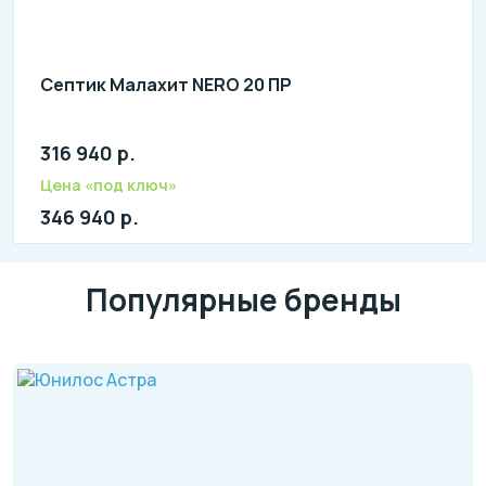
Септик Малахит NERO 20 ПР
316 940 р.
литров в сутки: 4000
л: 1000
Цена «под ключ»
346 940 р.
Популярные бренды