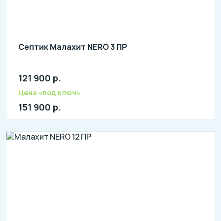
Септик Малахит NERO 3 ПР
121 900 р.
Количество человек: 1-3
литров в сутки: 750
Цена «под ключ»
л: 150
151 900 р.