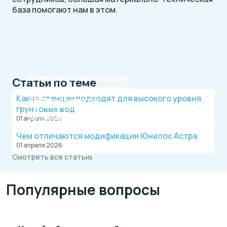
база помогают нам в этом.
Монтаж канализации
Статьи по теме
на участке
ЗА 1 ДЕНЬ
Рассрочка на 4 месяца
Какие станции подходят для высокого уровня
БЕЗ переплаты
Официальный дилер, работаем по договору.
грунтовых вод
Оплата после монтажа.
Выгодные условия на монтаж канализации и
01 апреля 2026
водопровода от надежной компании.
Чем отличаются модификации Юнилос Астра
01 апреля 2026
Смотреть все статьи
Популярные вопросы