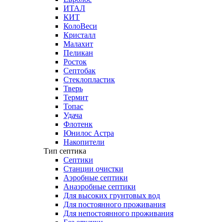
ИТАЛ
КИТ
КолоВеси
Кристалл
Малахит
Пеликан
Росток
Септобак
Стеклопластик
Тверь
Термит
Топас
Удача
Флотенк
Юнилос Астра
Накопители
Тип септика
Септики
Станции очистки
Аэробные септики
Анаэробные септики
Для высоких грунтовых вод
Для постоянного проживания
Для непостоянного проживания