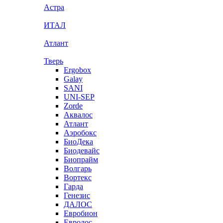
Астра
ИТАЛ
Атлант
Тверь
Ergobox
Galay
SANI
UNI-SEP
Zorde
Аквалос
Атлант
Аэробокс
БиоДека
Биодевайс
Биопрайм
Волгарь
Вортекс
Гарда
Генезис
ДАЛОС
Евробион
Евролос