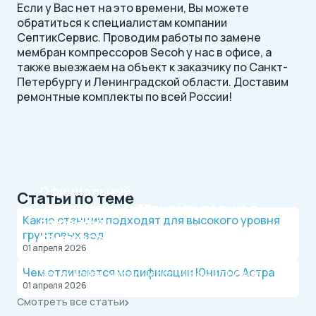
Если у Вас нет на это времени, Вы можете
обратиться к специалистам компании
СептикСервис. Проводим работы по замене
мембран компрессоров Secoh у нас в офисе, а
также выезжаем на объект к заказчику по Санкт-
Петербургу и Ленинградской области. Доставим
ремонтные комплекты по всей России!
Официальный
Статьи по теме
сервисный центр
Оригинальные запчасти только в
Какие станции подходят для высокого уровня
по ремонту
каталоге
грунтовых вод
компрессоров
СептикСервис
01 апреля 2026
СептикСервис является дилером брендов
Чем отличаются модификации Юнилос Астра
Secoh, Hailea, Airmac, Jecod, Hiblow и THOMAS
01 апреля 2026
Смотреть все статьи