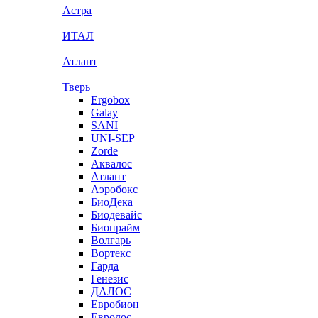
Астра
ИТАЛ
Атлант
Тверь
Ergobox
Galay
SANI
UNI-SEP
Zorde
Аквалос
Атлант
Аэробокс
БиоДека
Биодевайс
Биопрайм
Волгарь
Вортекс
Гарда
Генезис
ДАЛОС
Евробион
Евролос