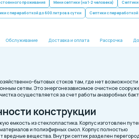
остоянного проживания
Мини септики (на 1-2 человека)
Септики 
ки с переработкой до 600 литров в сутки
Септики с переработкой 
Обслуживание
Доставка и оплата
Рассрочка
До
хозяйственно-бытовых стоков там, где нет возможности
онным сетям. Это энергонезависимое очистное сооруж
Очистка осуществляется за счет работы анаэробных бакт
нности конструкции
ую емкость из стеклопластика. Корпус изготовлен пут
материалов и полиэфирных смол. Корпус полностью
т вредные вещества. Внутри септик разделен перегоро