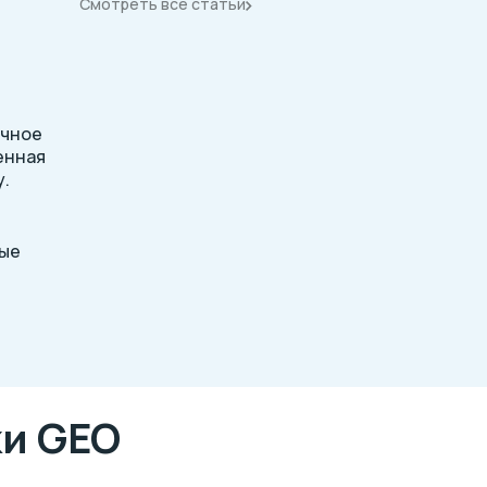
Смотреть все статьи
ечное
енная
у.
ные
и GEO