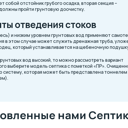
ет собой отстойник грубого осадка, вторая секция –
 должны пройти грунтовую доочистку.
нты отведения стоков
упесь) и низким уровнем грунтовых вод применяют самот
я в этом случае может служить дренажная труба, улож
одец, который устанавливается на щебеночную подушк
 грунтовых вод высокий, то можно рассмотреть вариант
ого выберите модель септика с пометкой «ПР». Очищен
ю систему, которая может быть представлена тоннелем
ем).
новленные нами Септик