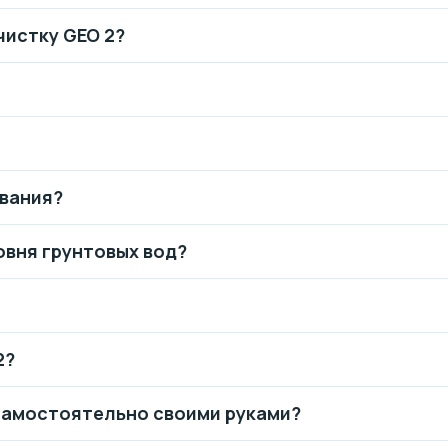
чистку GEO 2?
ования?
овня грунтовых вод?
2?
самостоятельно своими руками?