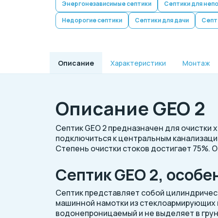
Энергонезависимые септики
Септики для неп
Недорогие септики
Септики для дачи
Септи
Описание
Характеристики
Монтаж
Описание GEO 2
Септик GEO 2 предназначен для очистки 
подключиться к центральным канализаци
Степень очистки стоков достигает 75%. 
Септик GEO 2, особе
Септик представляет собой цилиндрическ
машинной намотки из стеклоармирующих 
водонепроницаемый и не выделяет в грун