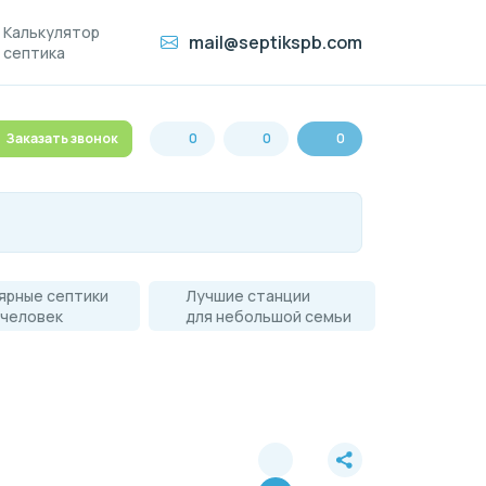
Калькулятор
mail@septikspb.com
септика
Заказать звонок
0
0
0
ярные септики
Лучшие станции
 человек
для небольшой семьи