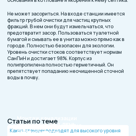
основания в котловане и якорения к нему септика.
Не может засориться. На входе станции имеется
фильтр грубой очистки для частиц крупных
фракций. В нем они будут измельчаться, что
предотвратит засор. Пользоваться туалетной
бумагой и смывать ее в унитаз можно прямо как в
городе. Полностью безопасен для экологии.
Уровень очистки стоков соответствует нормам
СанПиН и достигает 98%. Корпус из
полипропилена полностью герметичный. Он
препятствует попаданию неочищенной сточной
воды в почву.
Монтаж канализации
Статьи по теме
на участке
ЗА 1 ДЕНЬ
Рассрочка на 4 месяца
Какие станции подходят для высокого уровня
БЕЗ переплаты
Официальный дилер, работаем по договору.