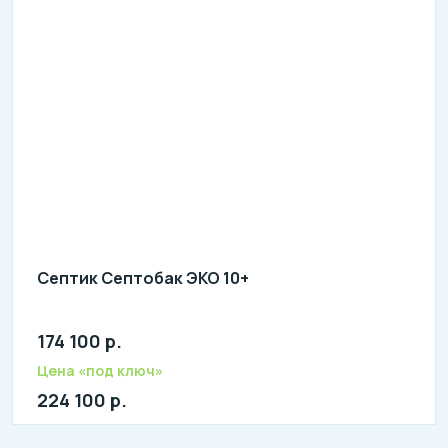
Септик Септобак ЭКО 10+
174 100 р.
Количество человек: 8-11
литров в сутки: 2000
Цена «под ключ»
л: 580
224 100 р.