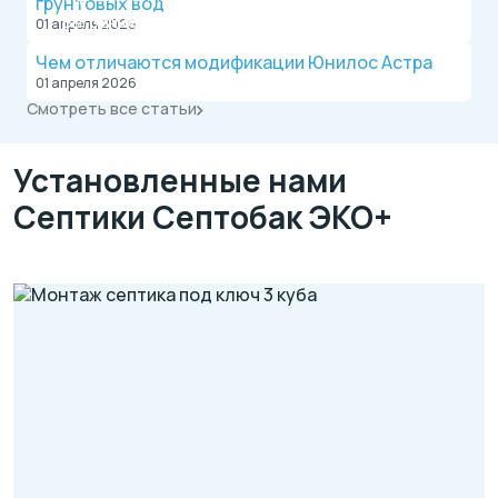
грунтовых вод
Оплата после монтажа.
Выгодные условия на монтаж канализации и
01 апреля 2026
водопровода от надежной компании.
Чем отличаются модификации Юнилос Астра
01 апреля 2026
Смотреть все статьи
Установленные нами
Септики Септобак ЭКО+