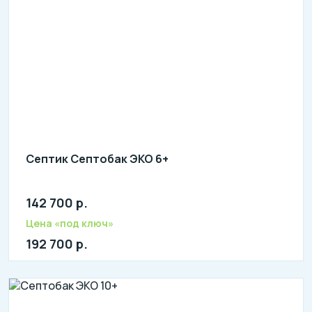
Септик Септобак ЭКО 6+
142 700 р.
Количество человек: 5-7
литров в сутки: 1200
Цена «под ключ»
л: 360
192 700 р.