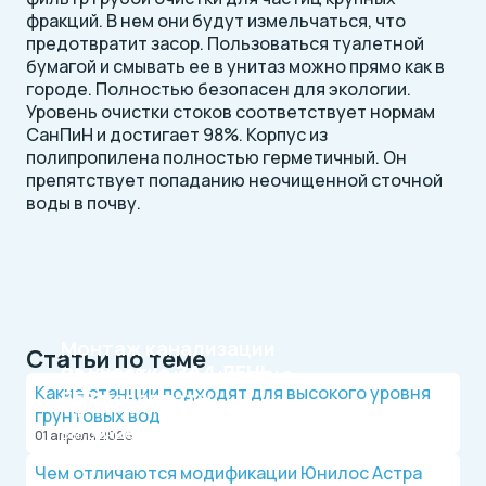
фракций. В нем они будут измельчаться, что
предотвратит засор. Пользоваться туалетной
бумагой и смывать ее в унитаз можно прямо как в
городе. Полностью безопасен для экологии.
Уровень очистки стоков соответствует нормам
СанПиН и достигает 98%. Корпус из
полипропилена полностью герметичный. Он
препятствует попаданию неочищенной сточной
воды в почву.
Монтаж канализации
Статьи по теме
на участке
ЗА 1 ДЕНЬ
Рассрочка на 4 месяца
Какие станции подходят для высокого уровня
БЕЗ переплаты
Официальный дилер, работаем по договору.
грунтовых вод
Оплата после монтажа.
Выгодные условия на монтаж канализации и
01 апреля 2026
водопровода от надежной компании.
Чем отличаются модификации Юнилос Астра