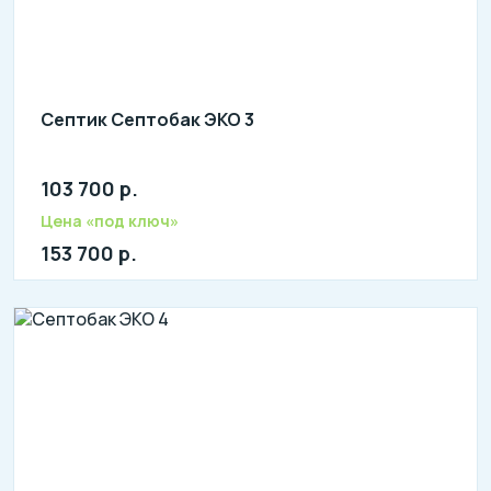
Септик Септобак ЭКО 3
103 700 р.
Количество человек: 2-4
литров в сутки: 600
Цена «под ключ»
л: 180
153 700 р.