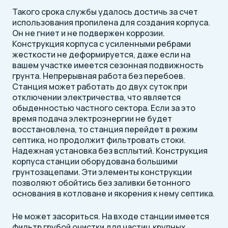
Такого срока службы удалось достичь за счет
использования пропилена для создания корпуса.
Он не гниет и не подвержен коррозии.
Конструкция корпуса с усиленными ребрами
жесткости не деформируется, даже если на
вашем участке имеется сезонная подвижность
грунта. Непрерывная работа без перебоев.
Станция может работать до двух суток при
отключении электричества, что является
обыденностью частного сектора. Если за это
время подача электроэнергии не будет
восстановлена, то станция перейдет в режим
септика, но продолжит фильтровать стоки.
Надежная установка без всплытий. Конструкция
корпуса станции оборудована большими
грунтозацепами. Эти элементы конструкции
позволяют обойтись без заливки бетонного
основания в котловане и якорения к нему септика.
Не может засориться. На входе станции имеется
фильтр грубой очистки для частиц крупных