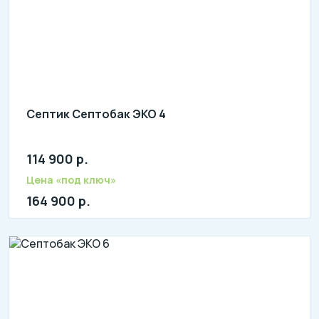
Септик Септобак ЭКО 4
114 900 р.
Количество человек: 3-5
литров в сутки: 800
Цена «под ключ»
л: 220
164 900 р.