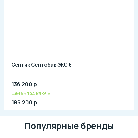
Септик Септобак ЭКО 6
136 200 р.
Количество человек: 5-7
литров в сутки: 1200
Цена «под ключ»
л: 360
186 200 р.
Популярные бренды