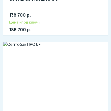
138 700 р.
Количество человек: 1-3
литров в сутки: 760
Цена «под ключ»
л: 190
188 700 р.