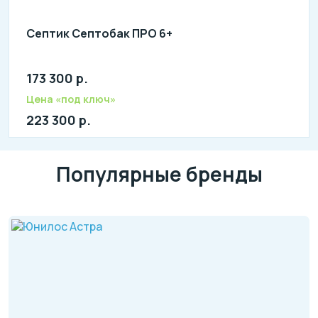
Септик Септобак ПРО 6+
173 300 р.
Количество человек: 3-6
литров в сутки: 1350
Цена «под ключ»
л: 300
223 300 р.
Популярные бренды