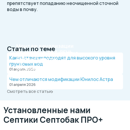
препятствует попаданию неочищенной сточной
воды в почву.
Монтаж канализации
Статьи по теме
на участке
ЗА 1 ДЕНЬ
Рассрочка на 4 месяца
Какие станции подходят для высокого уровня
БЕЗ переплаты
Официальный дилер, работаем по договору.
грунтовых вод
Оплата после монтажа.
Выгодные условия на монтаж канализации и
01 апреля 2026
водопровода от надежной компании.
Чем отличаются модификации Юнилос Астра
01 апреля 2026
Смотреть все статьи
Установленные нами
Септики Септобак ПРО+