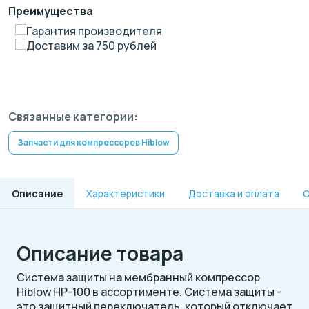
Преимущества
Гарантия производителя
Доставим за 750 рублей
Связанные категории:
Запчасти для компрессоров Hiblow
Описание
Характеристики
Доставка и оплата
О
Описание товара
Система защиты на мембранный компрессор
Hiblow HP-100 в ассортименте. Система защиты -
это защитный переключатель, который отключает