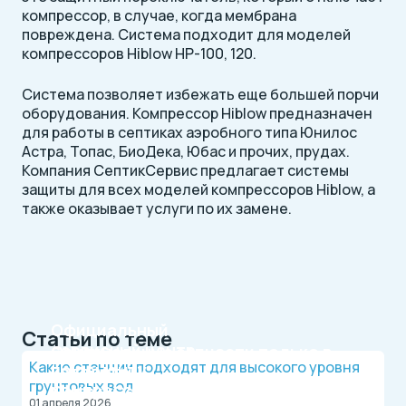
компрессор, в случае, когда мембрана
повреждена. Система подходит для моделей
компрессоров Hiblow HP-100, 120.
Система позволяет избежать еще большей порчи
оборудования. Компрессор Hiblow предназначен
для работы в септиках аэробного типа Юнилос
Астра, Топас, БиоДека, Юбас и прочих, прудах.
Компания СептикСервис предлагает системы
защиты для всех моделей компрессоров Hiblow, а
также оказывает услуги по их замене.
Официальный
Статьи по теме
сервисный центр
Оригинальные запчасти только в
Какие станции подходят для высокого уровня
по ремонту
каталоге
грунтовых вод
компрессоров
СептикСервис
01 апреля 2026