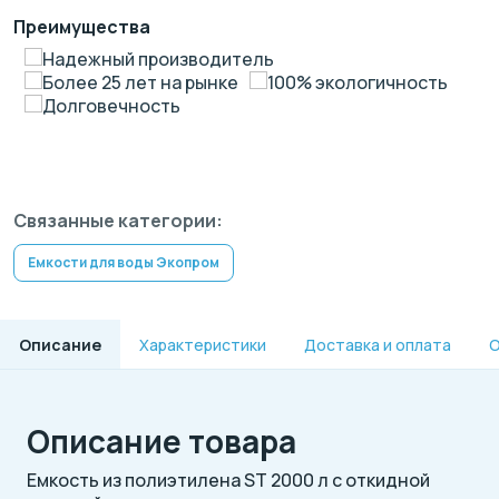
Преимущества
Надежный производитель
Более 25 лет на рынке
100% экологичность
Долговечность
Связанные категории:
Емкости для воды Экопром
Описание
Характеристики
Доставка и оплата
О
Описание товара
Емкость из полиэтилена ST 2000 л с откидной