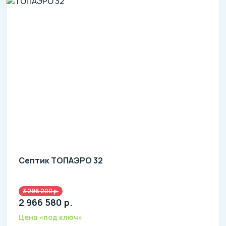
Септик ТОПАЭРО 32
3 296 200 р.
литров в сутки: 32000
2 966 580 р.
л: 9000
Цена «под ключ»