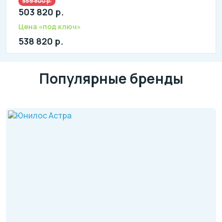
559 800 р.
Количество человек: 13-15
503 820 р.
литров в сутки: 3000
л: 1025
Цена «под ключ»
538 820 р.
Популярные бренды