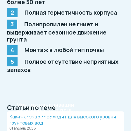
более 50 лет
Полная герметичность корпуса
Полипропилен не гниет и
выдерживает сезонное движение
грунта
Монтаж в любой тип почвы
Полное отсутствие неприятных
запахов
Монтаж канализации
Статьи по теме
на участке
ЗА 1 ДЕНЬ
Рассрочка на 4 месяца
Какие станции подходят для высокого уровня
БЕЗ переплаты
Официальный дилер, работаем по договору.
грунтовых вод
Оплата после монтажа.
Выгодные условия на монтаж канализации и
01 апреля 2026