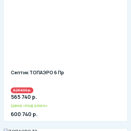
Септик ТОПАЭРО 6 Пр
628 600 р.
литров в сутки: 6000
565 740 р.
л: 1300
Цена «под ключ»
600 740 р.