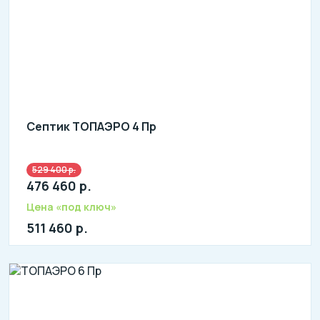
Септик ТОПАЭРО 4 Пр
529 400 р.
литров в сутки: 4000
476 460 р.
л: 1200
Цена «под ключ»
511 460 р.