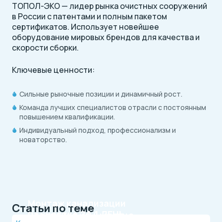
ТОПОЛ-ЭКО — лидер рынка очистных сооружений
в России с патентами и полным пакетом
сертификатов. Использует новейшее
оборудование мировых брендов для качества и
скорости сборки.
Ключевые ценности:
Сильные рыночные позиции и динамичный рост.
Команда лучших специалистов отрасли с постоянным
повышением квалификации.
Индивидуальный подход, профессионализм и
новаторство.
Монтаж канализации
Статьи по теме
на участке
ЗА 1 ДЕНЬ
Рассрочка на 4 месяца