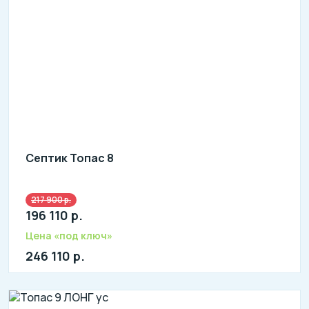
Септик Топас 8
217 900 р.
Количество человек: 6-8
196 110 р.
литров в сутки: 1600
л: 440
Цена «под ключ»
246 110 р.