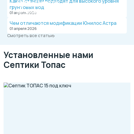
Какие станции подходят для высокого уровня
БЕЗ переплаты
Официальный дилер, работаем по договору.
грунтовых вод
Оплата после монтажа.
Выгодные условия на монтаж канализации и
01 апреля 2026
водопровода от надежной компании.
Чем отличаются модификации Юнилос Астра
01 апреля 2026
Смотреть все статьи
Установленные нами
Септики Топас