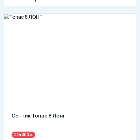
Септик Топас 8 Лонг
254 300 р.
Количество человек: 6-8