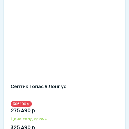
Септик Топас 9 Лонг ус
306 100 р.
Количество человек: 7-9
275 490 р.
литров в сутки: 1800
л: 510
Цена «под ключ»
325 490 р.