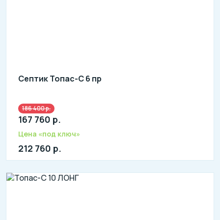
Септик Топас-С 6 пр
186 400 р.
Количество человек: 4-6
167 760 р.
литров в сутки: 1200
л: 250
Цена «под ключ»
212 760 р.