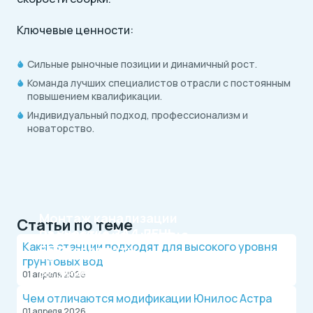
Ключевые ценности:
Сильные рыночные позиции и динамичный рост.
Команда лучших специалистов отрасли с постоянным
повышением квалификации.
Индивидуальный подход, профессионализм и
новаторство.
Монтаж канализации
Статьи по теме
на участке
ЗА 1 ДЕНЬ
Рассрочка на 4 месяца
Какие станции подходят для высокого уровня
БЕЗ переплаты
Официальный дилер, работаем по договору.
грунтовых вод
Оплата после монтажа.
Выгодные условия на монтаж канализации и
01 апреля 2026
водопровода от надежной компании.
Чем отличаются модификации Юнилос Астра
01 апреля 2026