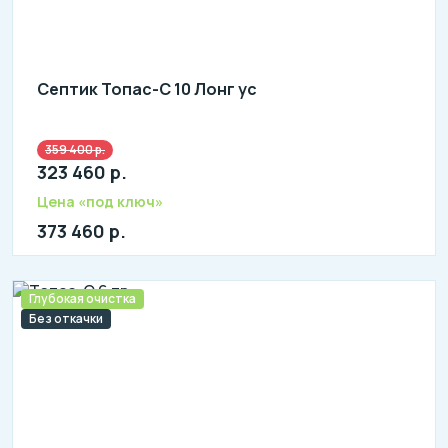
Септик Топас-С 10 Лонг ус
359 400 р.
Количество человек: 9-10
323 460 р.
литров в сутки: 2000
л: 760
Цена «под ключ»
373 460 р.
Глубокая очистка
Без откачки