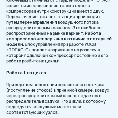
Ключевым отличием от старшей модели «ТОПАС»
является использование только одного
компрессора внутри конструкции вместо двух.
Переключение циклов в станции происходит
путем перенаправления воздушного потока
распределительным клапаном. Это наиболее
распространенный на рынке вариант.
Работа
компрессора непрерывна в отличие от старшей
модели.
Блок управления при работе УОСВ
«ТОПАС-С» подает напряжение на розетку, к
которой подключен компрессор постоянно и его
работа разбита на циклы:
Работа 1-го цикла
При верхнем положении поплавкового датчика
(поступление стоков) в приемной камере, воздух
через распределительный клапан подается в
распределитель воздуха 1-го цикла, к которому
подводятся воздушные магистрали
соответствующих узлов.