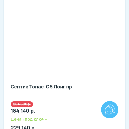
Септик Топас-С 5 Лонг пр
204 600 р.
Количество человек: 3-5
184 140 р.
литров в сутки: 1000
л: 220
Цена «под ключ»
229 140 р.