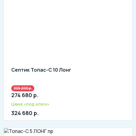
Септик Топас-С 10 Лонг
305 200 р.
Количество человек: 9-10
274 680 р.
литров в сутки: 2000
л: 760
Цена «под ключ»
324 680 р.