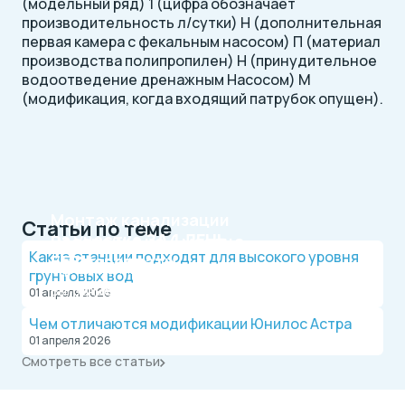
(модельный ряд) 1 (цифра обозначает
производительность л/сутки) Н (дополнительная
первая камера с фекальным насосом) П (материал
производства полипропилен) Н (принудительное
водоотведение дренажным Насосом) М
(модификация, когда входящий патрубок опущен).
Монтаж канализации
Статьи по теме
на участке
ЗА 1 ДЕНЬ
Рассрочка на 4 месяца
Какие станции подходят для высокого уровня
БЕЗ переплаты
Официальный дилер, работаем по договору.
грунтовых вод
Оплата после монтажа.
Выгодные условия на монтаж канализации и
01 апреля 2026
водопровода от надежной компании.
Чем отличаются модификации Юнилос Астра
01 апреля 2026
Смотреть все статьи