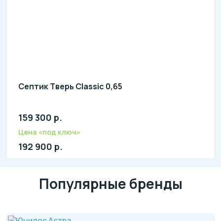
Септик Тверь Classic 0,65
159 300 р.
Количество человек: 2-4
литров в сутки: 650
Цена «под ключ»
л: 195
192 900 р.
Популярные бренды