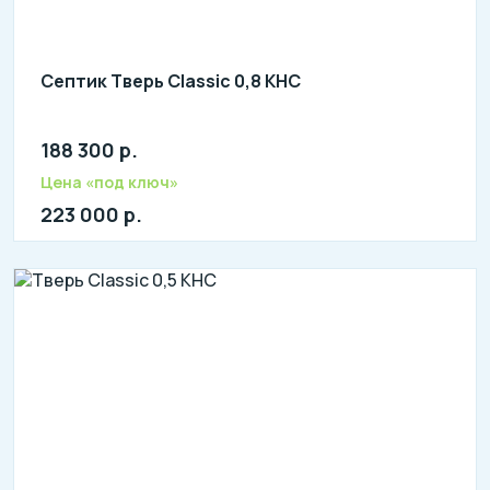
Септик Тверь Classic 0,8 КНС
188 300 р.
Количество человек: 2-4
литров в сутки: 800
Цена «под ключ»
л: 210
223 000 р.