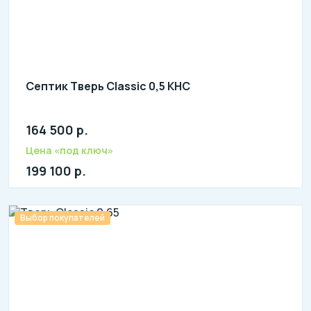
Септик Тверь Classic 0,5 КНС
164 500 р.
Количество человек: 1-3
литров в сутки: 500
Цена «под ключ»
л: 165
199 100 р.
Выбор покупателей