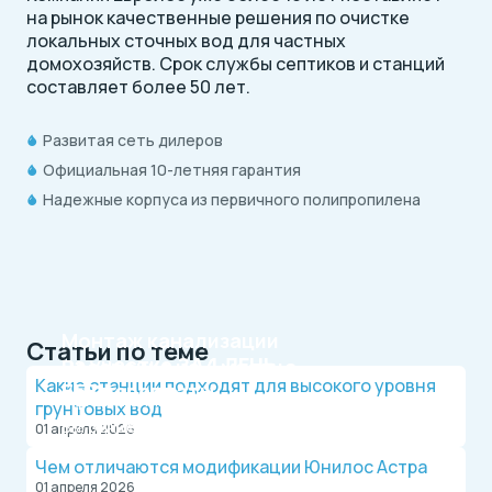
на рынок качественные решения по очистке
локальных сточных вод для частных
домохозяйств. Срок службы септиков и станций
составляет более 50 лет.
Развитая сеть дилеров
Официальная 10-летняя гарантия
Надежные корпуса из первичного полипропилена
Монтаж канализации
Статьи по теме
на участке
ЗА 1 ДЕНЬ
Рассрочка на 4 месяца
Какие станции подходят для высокого уровня
БЕЗ переплаты
Официальный дилер, работаем по договору.
грунтовых вод
Оплата после монтажа.
Выгодные условия на монтаж канализации и
01 апреля 2026
водопровода от надежной компании.
Чем отличаются модификации Юнилос Астра
01 апреля 2026