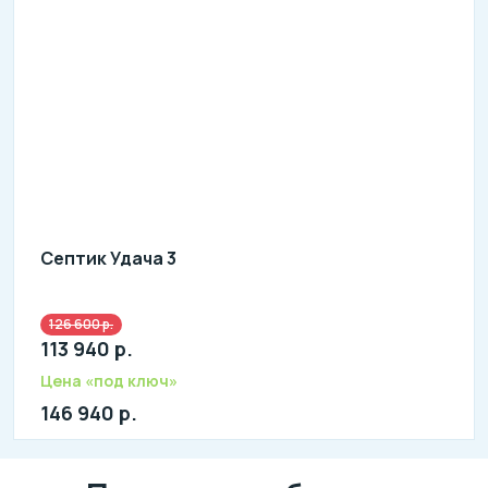
Септик Удача 3
126 600 р.
Количество человек: 2-4
113 940 р.
литров в сутки: 600
л: 240
Цена «под ключ»
146 940 р.