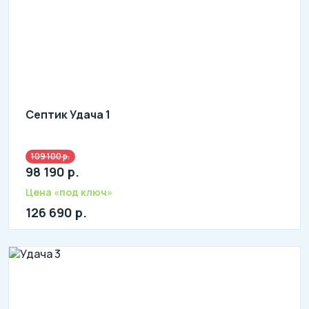
Септик Удача 1
109 100 р.
Количество человек: 1-2
98 190 р.
литров в сутки: 400
л: 130
Цена «под ключ»
126 690 р.