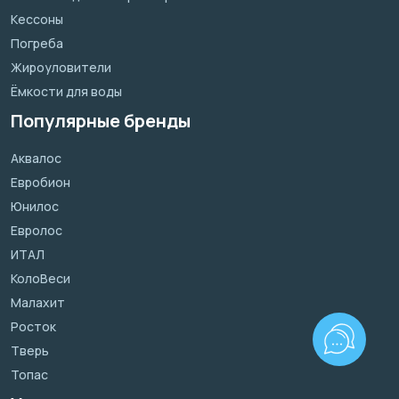
Кессоны
Погреба
Жироуловители
Ёмкости для воды
Популярные бренды
Аквалос
Евробион
Юнилос
Евролос
ИТАЛ
КолоВеси
Малахит
Росток
Тверь
Топас