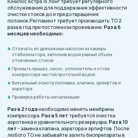
Юнилос Астра 15 лонг требует регулярного
обслуживания для поддержания эффективности
очистки стоков до и предотвращения
поломок.Регламент требует производить ТО 2
раза в год при постоянном проживании.
Раз в 6
месяцев необходимо:
Откачать ил дренажным насосом из камеры
стабилизатора, заполнив водой равный объем
откачанных стоков
Промыть крышку, насос, успокоитель и отсек
компрессора чистой проточной водой
Визуальный осмотр поплавка, клапана, эрлифтов и
аэратора
Проверка работы сигнализации
Раз в 2 года
необходимо менять мембраны
компрессора.
Раз в 5 лет
требуется очистка
аэротенка и уравнительного резервуара.
Раз в 10
лет
- замена клапана, аэратора и эрлифтов. После
любого ТО не забывайте залить биопрепараты в