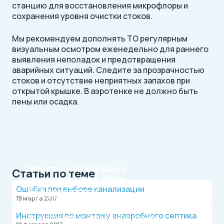
станцию для восстановления микрофлоры и
сохранения уровня очистки стоков.
Мы рекомендуем дополнять ТО регулярным
визуальным осмотром еженедельно для раннего
выявления неполадок и предотвращения
аварийных ситуаций. Следите за прозрачностью
стоков и отсутствие неприятных запахов при
открытой крышке. В аэротенке не должно быть
пены или осадка.
Монтаж канализации
Статьи по теме
на участке
ЗА 1 ДЕНЬ
Рассрочка на 4 месяца
Ошибки при выборе канализации
БЕЗ переплаты
Официальный дилер, работаем по договору.
19 марта 2017
Оплата после монтажа.
Выгодные условия на монтаж канализации и
Инструкция по монтажу анаэробного септика
водопровода от надежной компании.