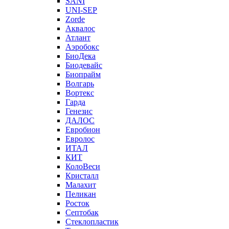
SANI
UNI-SEP
Zorde
Аквалос
Атлант
Аэробокс
БиоДека
Биодевайс
Биопрайм
Волгарь
Вортекс
Гарда
Генезис
ДАЛОС
Евробион
Евролос
ИТАЛ
КИТ
КолоВеси
Кристалл
Малахит
Пеликан
Росток
Септобак
Стеклопластик