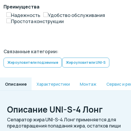
Преимущества
Надежность
Удобство обслуживания
Простота конструкции
Связанные категории:
Жироуловители подземные
Жироуловители UNI-S
Описание
Характеристики
Монтаж
Сервис и р
Описание UNI-S-4 Лонг
Сепаратор жира UNI-S-4 Лонг применяется для
предотвращения попадания жира, остатков пищи