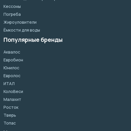
Кессоны
Погреба
Жироуловители
Ёмкости для воды
Популярные бренды
Аквалос
Евробион
Юнилос
Евролос
ИТАЛ
КолоВеси
Малахит
Росток
Тверь
Топас