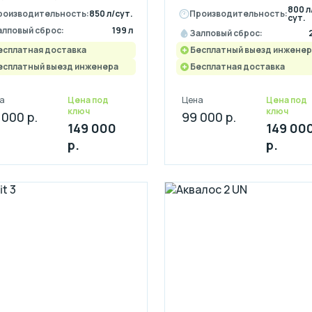
800 л
роизводительность:
850 л/сут.
Производительность:
сут.
алповый сброс:
199 л
Залповый сброс:
есплатная доставка
Бесплатный выезд инженер
есплатный выезд инженера
Бесплатная доставка
а
Цена под
Цена
Цена под
ключ
ключ
 000 р.
99 000 р.
149 000
149 00
р.
р.