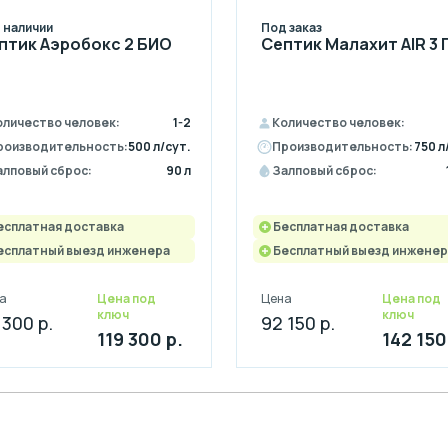
 наличии
Под заказ
птик Аэробокс 2 БИО
Септик Малахит AIR 3 
оличество человек:
1-2
Количество человек:
роизводительность:
500 л/сут.
Производительность:
750 л
алповый сброс:
90 л
Залповый сброс:
есплатная доставка
Бесплатная доставка
есплатный выезд инженера
Бесплатный выезд инженер
а
Цена под
Цена
Цена под
ключ
ключ
 300 р.
92 150 р.
119 300 р.
142 150
Монтаж септика за 1 день
Выгодные условия на монтаж с рассрочкой н