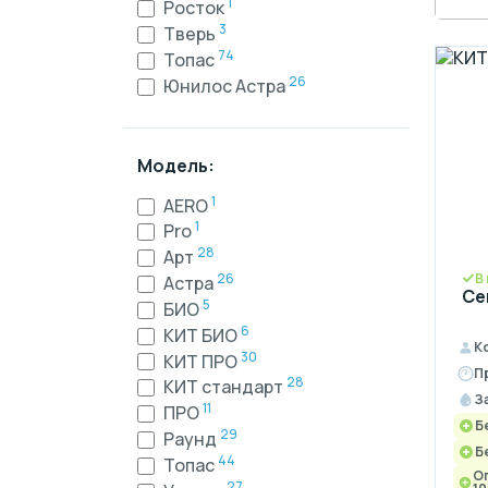
1
Росток
3
Тверь
74
Топас
26
Юнилос Астра
Модель:
1
AERO
1
Pro
28
Арт
В
26
Астра
Се
5
БИО
6
КИТ БИО
К
30
КИТ ПРО
П
28
КИТ стандарт
З
11
ПРО
Б
29
Раунд
Б
44
Топас
О
27