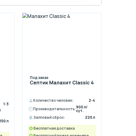
 на участок!
Под заказ
Септик Малахит Classic 4
Количество человек:
2-4
1-3
900 л/
Производительность:
/
сут.
Залповый сброс:
220 л
150 л
Бесплатная доставка
а
Бесплатный выезд инженера