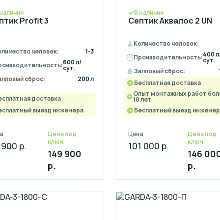
 наличии
В наличии
птик Profit 3
Септик Аквалос 2 UN
Количество человек:
оличество человек:
1-3
400 л
Производительность:
сут.
600 л/
роизводительность:
сут.
Залповый сброс:
алповый сброс:
200 л
Бесплатная доставка
Опыт монтажных работ бол
есплатная доставка
10 лет
есплатный выезд инженера
Бесплатный выезд инженер
а
Цена под
Цена
Цена под
ключ
ключ
 900 р.
101 000 р.
149 900
146 00
р.
р.