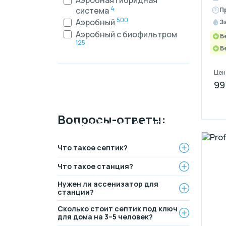
4
система
П
500
Аэробный
З
Аэробный с биофильтром
Б
125
Б
Цен
99
Монтаж
канализации
Рассрочка на 4
Вопросы-ответы:
на участке
ЗА 1 ДЕНЬ
месяца
БЕЗ переплаты
Официальный дилер,
Что такое септик?
работаем по договору.
Выгодные условия на
Оплата после монтажа.
монтаж канализации и
Что такое станция?
водопровода от надежной
компании.
Нужен ли ассенизатор для
станции?
Сколько стоит септик под ключ
для дома на 3–5 человек?