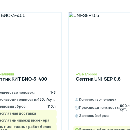
и бесплатной доставкой оборудования к вам
 наличии
В наличии
птик КИТ БИО-3-400
Септик UNI-SEP 0.6
оличество человек:
1-3
роизводительность:
450 л/сут.
Количество человек:
600 л
алповый сброс:
110 л
Производительность:
сут.
есплатная доставка
Залповый сброс:
есплатный выезд инженера
пыт монтажных работ более
Бесплатный выезд инженер