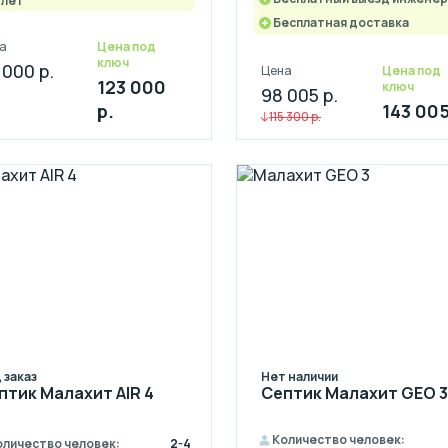
 лет
Бесплатная доставка
а
Цена под
ключ
 000 р.
Цена
Цена под
123 000
ключ
98 005 р.
р.
143 005
115 300 р.
 заказ
Нет наличии
птик Малахит AIR 4
Септик Малахит GEO 3
Количество человек:
оличество человек:
2-4