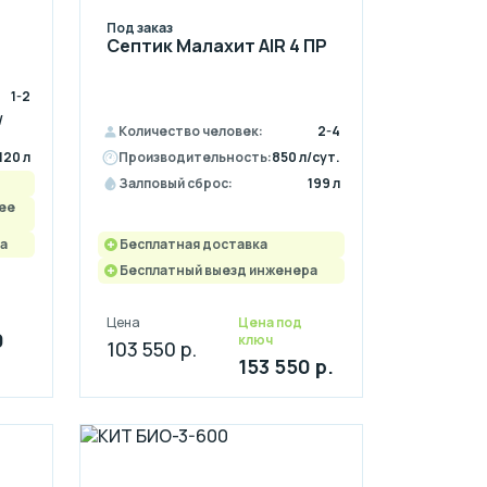
Под заказ
Септик Малахит AIR 4 ПР
1-2
/
Количество человек:
2-4
120 л
Производительность:
850 л/сут.
Залповый сброс:
199 л
ее
а
Бесплатная доставка
Бесплатный выезд инженера
Цена
Цена под
0
ключ
103 550 р.
153 550 р.