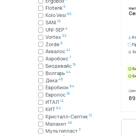
Ergobox
5
Flotenk
Нет
Се
65
Kolo Vesi
19
SANI
4
UNI-SEP
32
Vortex
К
6
Zorde
П
41
Аквалос
З
7
Аэробокс
15
Биодевайс
Б
44
Волгарь
Б
48
Дека
84
Евробион
Цен
16
Евролос
89
14
ИТАЛ
64
КИТ
12
Кристалл-Септик
46
Малахит
3
Мультипласт