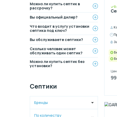
Можно ли купить септик в
В
рассрочку?
Се
Вы официальный дилер?
Что входит в услугу установки
К
септика под ключ?
П
Вы обслуживаете септики?
З
Сколько человек может
Б
обслуживать один септик?
Б
Можно ли купить септик без
установки?
Цен
99
Септики
Бренды
По количеству