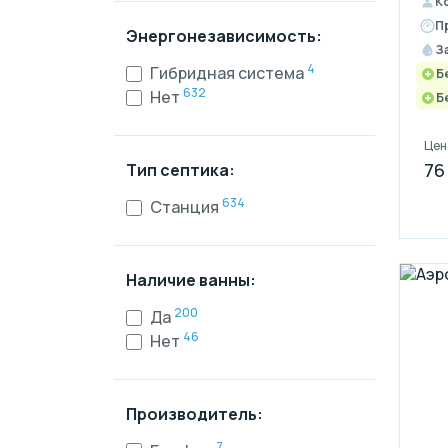
К
П
Энергонезависимость:
З
4
Гибридная система
Б
632
Нет
Б
Цен
76
Тип септика:
634
Станция
Наличие ванны:
200
Да
46
Нет
Производитель:
7