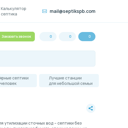
Калькулятор
mail@septikspb.com
септика
Заказать звонок
0
0
0
ярные септики
Лучшие станции
 человек
для небольшой семьи
я утилизации сточных вод – септики без