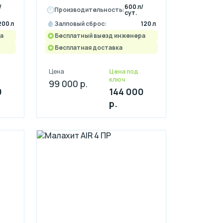
/
600 л/
Производительность:
сут.
200 л
Залповый сброс:
120 л
а
Бесплатный выезд инженера
Бесплатная доставка
Цена
Цена под
ключ
99 000 р.
0
144 000
р.