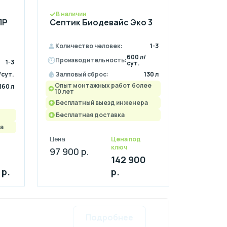
В наличии
ПР
Септик Биодевайс Эко 3
Количество человек:
1-3
600 л/
Производительность:
1-3
сут.
/сут.
Залповый сброс:
130 л
Опыт монтажных работ более
160 л
10 лет
Бесплатный выезд инженера
Бесплатная доставка
а
Цена
Цена под
ключ
97 900 р.
142 900
 р.
р.
Подробнее
а 4 месяца