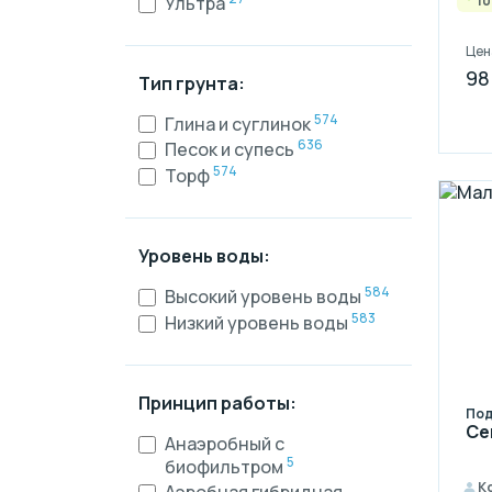
10
Ультра
Цен
98
Тип грунта:
574
Глина и суглинок
636
Песок и супесь
574
Торф
Уровень воды:
584
Высокий уровень воды
583
Низкий уровень воды
Принцип работы:
Под
Се
Анаэробный с
5
биофильтром
К
Аэробная гибридная