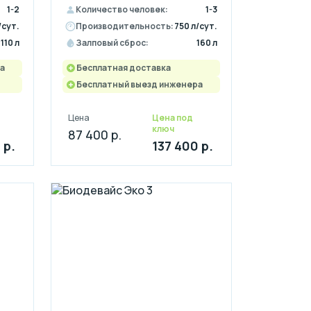
1-2
Количество человек:
1-3
/сут.
Производительность:
750 л/сут.
110 л
Залповый сброс:
160 л
а
Бесплатная доставка
Бесплатный выезд инженера
Цена
Цена под
ключ
87 400 р.
 р.
137 400 р.