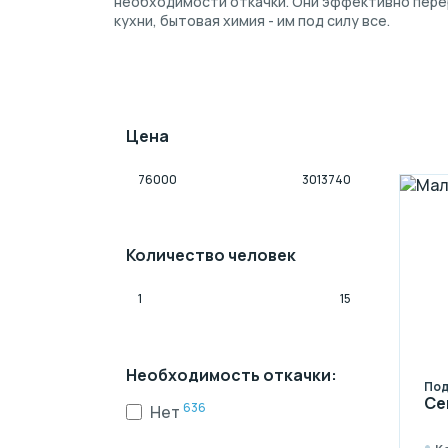
необходимости откачки. Они эффективно перер
кухни, бытовая химия - им под силу все.
Цена
Количество человек
Необходимость откачки:
Под
Се
636
Нет