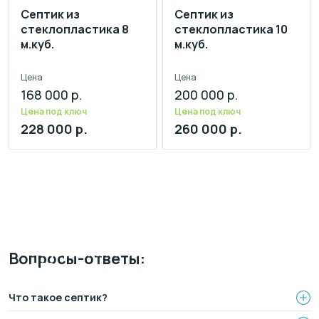
Септик из
Септик из
стеклопластика 8
стеклопластика 10
м.куб.
м.куб.
Цена
Цена
168 000 р.
200 000 р.
Цена под ключ
Цена под ключ
228 000 р.
260 000 р.
Монтаж канализации
на участке
ЗА 1 ДЕНЬ
Рассрочка на 4 месяца
Вопросы-ответы:
БЕЗ переплаты
Официальный дилер, работаем по договору.
Оплата после монтажа.
Выгодные условия на монтаж канализации и
Что такое септик?
водопровода от надежной компании.