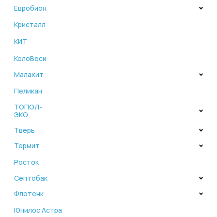
Евробион
Кристалл
КИТ
КолоВеси
Малахит
Пеликан
ТОПОЛ-
ЭКО
Тверь
Термит
Росток
Септобак
Флотенк
Юнилос Астра