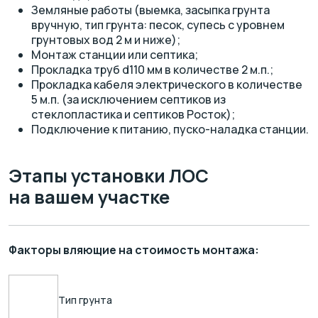
Земляные работы (выемка, засыпка грунта
вручную, тип грунта: песок, супесь с уровнем
грунтовых вод 2 м и ниже);
Монтаж станции или септика;
Прокладка труб d110 мм в количестве 2 м.п.;
Прокладка кабеля электрического в количестве
Разметка котлована
5 м.п. (за исключением септиков из
и трассировка труб на участке
стеклопластика и септиков Росток);
1 час
Подключение к питанию, пуско-наладка станции.
Этапы установки ЛОС
на вашем участке
Факторы вляющие на стоимость монтажа:
Тип грунта