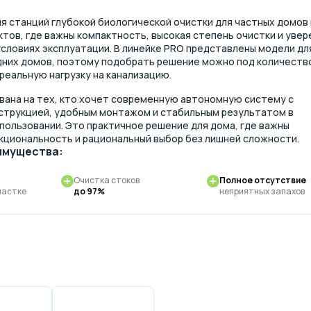
я станций глубокой биологической очистки для частных домов 
тов, где важны компактность, высокая степень очистки и увер
условиях эксплуатации. В линейке PRO представлены модели дл
дних домов, поэтому подобрать решение можно под количеств
реальную нагрузку на канализацию.
вана на тех, кто хочет современную автономную систему с
струкцией, удобным монтажом и стабильным результатом в
пользовании. Это практичное решение для дома, где важны
кциональность и рациональный выбор без лишней сложности.
имущества:
Очистка стоков
Полное отсутствие
частке
до 97%
неприятных запахов