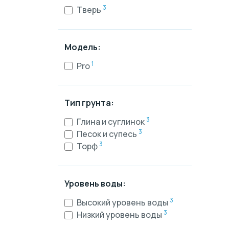
3
Тверь
Модель:
1
Pro
Тип грунта:
3
Глина и суглинок
3
Песок и супесь
3
Торф
Уровень воды:
3
Высокий уровень воды
3
Низкий уровень воды