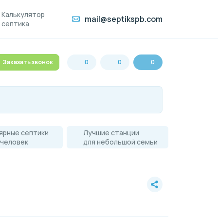
Калькулятор
mail@septikspb.com
септика
Заказать звонок
0
0
0
ярные септики
Лучшие станции
 человек
для небольшой семьи