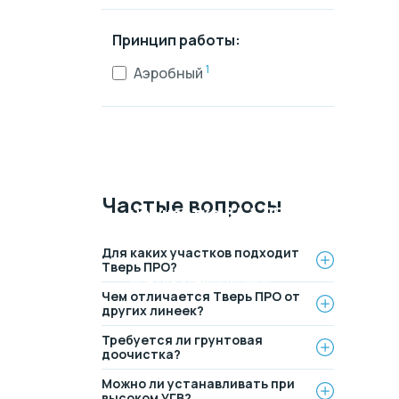
Принцип работы:
1
Аэробный
Монтаж
канализации
Рассрочка на 4
Частые вопросы
на участке
ЗА 1 ДЕНЬ
месяца
БЕЗ переплаты
Официальный дилер,
Для каких участков подходит
работаем по договору.
Выгодные условия на
Тверь ПРО?
Оплата после монтажа.
монтаж канализации и
Чем отличается Тверь ПРО от
водопровода от надежной
других линеек?
компании.
Требуется ли грунтовая
доочистка?
Можно ли устанавливать при
высоком УГВ?