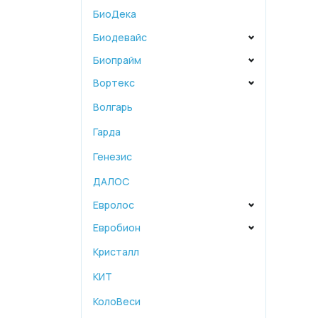
БиоДека
Биодевайс
Биопрайм
Вортекс
Волгарь
Гарда
Генезис
ДАЛОС
Евролос
Евробион
Кристалл
КИТ
КолоВеси