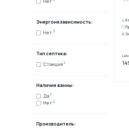
Нет
К
Энергонезависимость:
П
3
Нет
З
Тип септика:
Цен
14
1
Станция
Наличие ванны:
1
Да
2
Нет
Производитель: