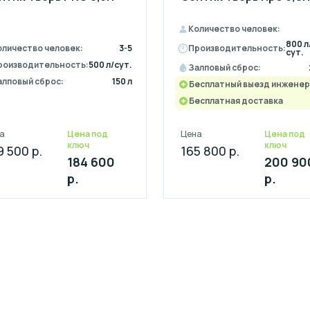
Количество человек:
800 л
оличество человек:
3-5
Производительность:
сут.
роизводительность:
500 л/сут.
Залповый сброс:
алповый сброс:
150 л
Бесплатный выезд инженер
Бесплатная доставка
а
Цена под
Цена
Цена под
ключ
ключ
9 500 р.
165 800 р.
184 600
200 90
р.
р.