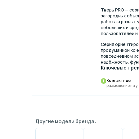
Тверь PRO — сери
загородных объек
работа в разных 
небольших и сре
пользователей и 
Серия ориентиро
продуманной кон
повседневном ис
надёжность, фун
Ключевые пре
Компактное
размещение на у
Другие модели бренда: