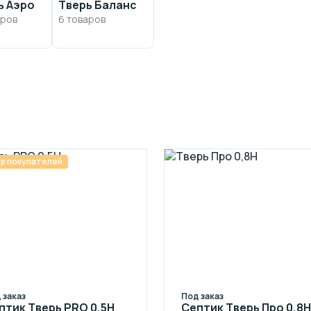
ь Аэро
Тверь Баланс
аров
6 товаров
р покупателей
 заказ
Под заказ
птик Тверь PRO 0,5Н
Септик Тверь Про 0,8Н