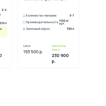
2-4
/
Количество человек:
5-7
1100 л/
Производительность:
210 л
сут.
а
Залповый сброс:
330 л
Цена
Цена под
ключ
193 500 р.
0
230 900
р.