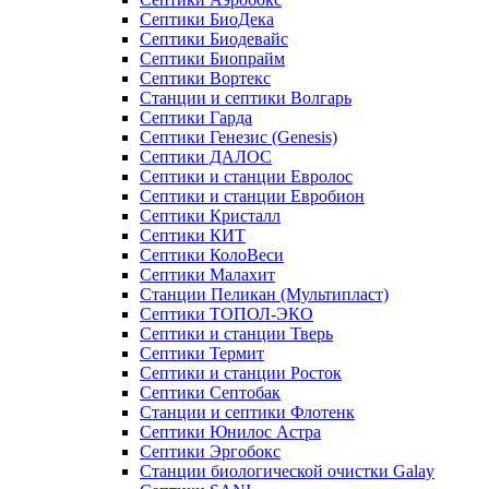
Септики БиоДека
Септики Биодевайс
Септики Биопрайм
Септики Вортекс
Станции и септики Волгарь
Септики Гарда
Септики Генезис (Genesis)
Септики ДАЛОС
Септики и станции Евролос
Септики и станции Евробион
Септики Кристалл
Септики КИТ
Септики КолоВеси
Септики Малахит
Станции Пеликан (Мультипласт)
Септики ТОПОЛ-ЭКО
Септики и станции Тверь
Септики Термит
Септики и станции Росток
Септики Септобак
Станции и септики Флотенк
Септики Юнилос Астра
Септики Эргобокс
Станции биологической очистки Galay