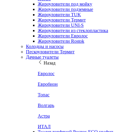
Жироуловители под мойку
Жироуловители подземные
Жироуловители TUK
Жироуловители Термит
Жироуловители UNI-S
Жироуловители из стеклопластика
Жироуловители Евролос
Жироуловители Rostok
Колодцы и насосы
Пескоуловители Термит
Дачные туалеты
Назад
Евролос
Евробион
Топас
Волгарь
Астра
ИТАЛ
Туалет торфяной Росток ECO графит